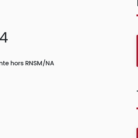
74
einte hors RNSM/NA