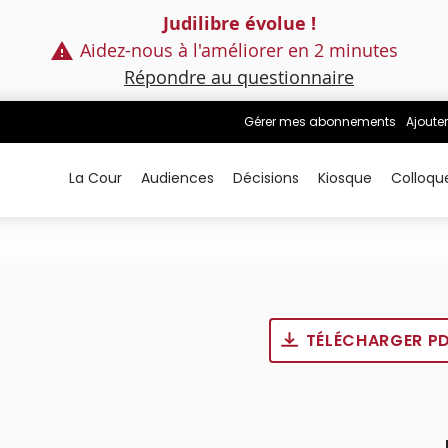
Judilibre évolue !
Aidez-nous à l'améliorer en 2 minutes
Répondre au questionnaire
Gérer mes abonnements
Ajouter
La Cour
Audiences
Décisions
Kiosque
Colloqu
TÉLÉCHARGER P