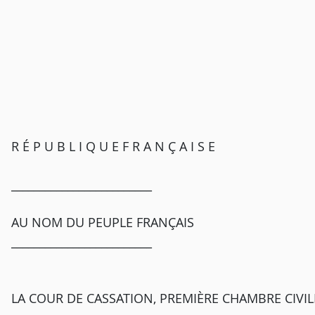
R É P U B L I Q U E F R A N Ç A I S E
_________________________
AU NOM DU PEUPLE FRANÇAIS
_________________________
LA COUR DE CASSATION, PREMIÈRE CHAMBRE CIVILE, a