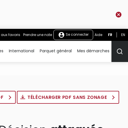
Se connecter
 aux favoris
Prendre une note
Aide
FR
EN
es
International
Parquet général
Mes démarches
Rech
DF
TÉLÉCHARGER PDF SANS ZONAGE