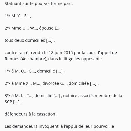
Statuant sur le pourvoi formé par :
1°/ M. Y... E...,
2°/ Mme U... W..., épouse E...,
tous deux domiciliés [...] ,
contre l'arrêt rendu le 18 juin 2015 par la cour d'appel de
Rennes (4e chambre), dans le litige les opposant :
1°/ à M. Q... G..., domicilié [...] ,
2°/ à Mme X... M..., divorcée G..., domiciliée [...] ,
3°/ à M. I... T..., domicilié [...] , notaire associé, membre de la
SCP [...] ,
défendeurs à la cassation ;
Les demandeurs invoquent, à l'appui de leur pourvoi, le