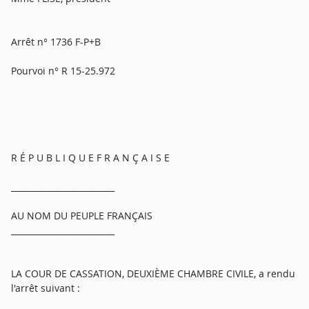
Arrêt n° 1736 F-P+B
Pourvoi n° R 15-25.972
R É P U B L I Q U E F R A N Ç A I S E
_________________________
AU NOM DU PEUPLE FRANÇAIS
_________________________
LA COUR DE CASSATION, DEUXIÈME CHAMBRE CIVILE, a rendu
l'arrêt suivant :