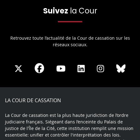
Suivez
la Cour
Retrouvez toute l’actualité de la Cour de cassation sur les
réseaux sociaux.
Share
Share
Share
Share
Sha
Share
on
on
on
on
on
on
Facebook
X
Youtube
LinkedIn
Instagram
Blue
play
LA COUR DE CASSATION
La Cour de cassation est la plus haute juridiction de l’ordre
judiciaire français. Siégeant dans l’enceinte du Palais de
justice de l'Île de la Cité, cette institution remplit une mission
essentielle: unifier et contrôler l'interprétation des lois.