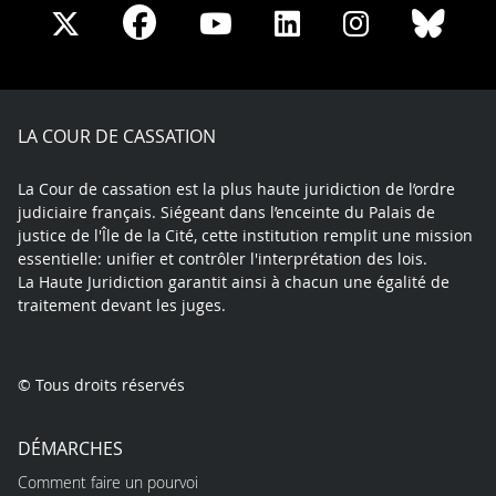
Share
Share
Share
Share
Sha
Share
on
on
on
on
on
on
Facebook
X
Youtube
LinkedIn
Instagram
Blue
play
LA COUR DE CASSATION
La Cour de cassation est la plus haute juridiction de l’ordre
judiciaire français. Siégeant dans l’enceinte du Palais de
justice de l'Île de la Cité, cette institution remplit une mission
essentielle: unifier et contrôler l'interprétation des lois.
La Haute Juridiction garantit ainsi à chacun une égalité de
traitement devant les juges.
© Tous droits réservés
DÉMARCHES
Comment faire un pourvoi