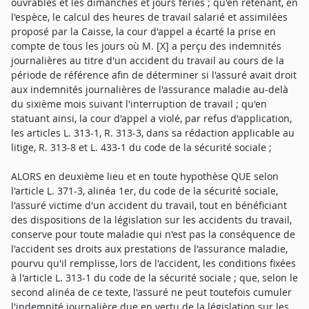
ouvrables et les dimanches et jours fériés ; qu'en retenant, en
l'espèce, le calcul des heures de travail salarié et assimilées
proposé par la Caisse, la cour d'appel a écarté la prise en
compte de tous les jours où M. [X] a perçu des indemnités
journalières au titre d'un accident du travail au cours de la
période de référence afin de déterminer si l'assuré avait droit
aux indemnités journalières de l'assurance maladie au-delà
du sixième mois suivant l'interruption de travail ; qu'en
statuant ainsi, la cour d'appel a violé, par refus d'application,
les articles L. 313-1, R. 313-3, dans sa rédaction applicable au
litige, R. 313-8 et L. 433-1 du code de la sécurité sociale ;
ALORS en deuxième lieu et en toute hypothèse QUE selon
l'article L. 371-3, alinéa 1er, du code de la sécurité sociale,
l'assuré victime d'un accident du travail, tout en bénéficiant
des dispositions de la législation sur les accidents du travail,
conserve pour toute maladie qui n'est pas la conséquence de
l'accident ses droits aux prestations de l'assurance maladie,
pourvu qu'il remplisse, lors de l'accident, les conditions fixées
à l'article L. 313-1 du code de la sécurité sociale ; que, selon le
second alinéa de ce texte, l'assuré ne peut toutefois cumuler
l'indemnité journalière due en vertu de la législation sur les