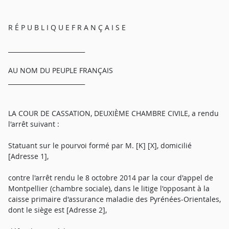
R É P U B L I Q U E F R A N Ç A I S E
_________________________
AU NOM DU PEUPLE FRANÇAIS
_________________________
LA COUR DE CASSATION, DEUXIÈME CHAMBRE CIVILE, a rendu
l'arrêt suivant :
Statuant sur le pourvoi formé par M. [K] [X], domicilié
[Adresse 1],
contre l'arrêt rendu le 8 octobre 2014 par la cour d'appel de
Montpellier (chambre sociale), dans le litige l'opposant à la
caisse primaire d'assurance maladie des Pyrénées-Orientales,
dont le siège est [Adresse 2],