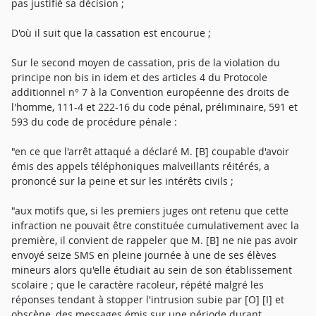
pas justifié sa décision ;
D'où il suit que la cassation est encourue ;
Sur le second moyen de cassation, pris de la violation du
principe non bis in idem et des articles 4 du Protocole
additionnel n° 7 à la Convention européenne des droits de
l'homme, 111-4 et 222-16 du code pénal, préliminaire, 591 et
593 du code de procédure pénale :
"en ce que l'arrêt attaqué a déclaré M. [B] coupable d'avoir
émis des appels téléphoniques malveillants réitérés, a
prononcé sur la peine et sur les intérêts civils ;
"aux motifs que, si les premiers juges ont retenu que cette
infraction ne pouvait être constituée cumulativement avec la
première, il convient de rappeler que M. [B] ne nie pas avoir
envoyé seize SMS en pleine journée à une de ses élèves
mineurs alors qu'elle étudiait au sein de son établissement
scolaire ; que le caractère racoleur, répété malgré les
réponses tendant à stopper l'intrusion subie par [O] [I] et
obscène, des messages émis sur une période durant