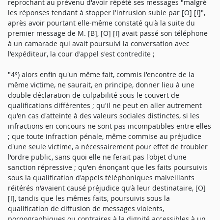
reprochant au prévenu d'avoir répété ses messages "malgré
les réponses tendant à stopper l'intrusion subie par [O] [I]",
après avoir pourtant elle-même constaté qu'à la suite du
premier message de M. [B], [O] [I] avait passé son téléphone
à un camarade qui avait poursuivi la conversation avec
l'expéditeur, la cour d'appel s'est contredite ;
"4°) alors enfin qu'un même fait, commis l'encontre de la
même victime, ne saurait, en principe, donner lieu à une
double déclaration de culpabilité sous le couvert de
qualifications différentes ; qu'il ne peut en aller autrement
qu'en cas d'atteinte à des valeurs sociales distinctes, si les
infractions en concours ne sont pas incompatibles entre elles
; que toute infraction pénale, même commise au préjudice
d'une seule victime, a nécessairement pour effet de troubler
l'ordre public, sans quoi elle ne ferait pas l'objet d'une
sanction répressive ; qu'en énonçant que les faits poursuivis
sous la qualification d'appels téléphoniques malveillants
réitérés n'avaient causé préjudice qu'à leur destinataire, [O]
[I], tandis que les mêmes faits, poursuivis sous la
qualification de diffusion de messages violents,
pornographiques ou contraires à la dignité accessibles à un