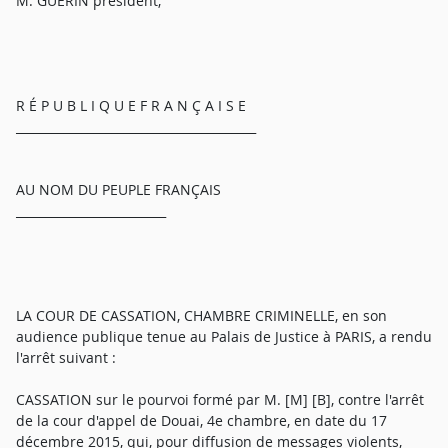
M. GUÉRIN président,
R É P U B L I Q U E F R A N Ç A I S E
________________________________________
AU NOM DU PEUPLE FRANÇAIS
_________________________
LA COUR DE CASSATION, CHAMBRE CRIMINELLE, en son
audience publique tenue au Palais de Justice à PARIS, a rendu
l'arrêt suivant :
CASSATION sur le pourvoi formé par M. [M] [B], contre l'arrêt
de la cour d'appel de Douai, 4e chambre, en date du 17
décembre 2015, qui, pour diffusion de messages violents,