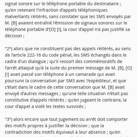
signal sonore sur le téléphone portable du destinataire ;
qu'en retenant l'infraction d'appels téléphoniques
malveillants réitérés, sans constater que les SMS envoyés par
M. [B] avaient entraîné l'émission de signaux sonores sur le
téléphone portable d'[O] [I], la cour d'appel n'a pas justifié sa
décision ;
"2°) alors que ne constituent pas des appels réitérés, au sens
de l'article 222-16 du code pénal, les SMS échangés dans le
cadre d'un dialogue ; qu'il ressort des commémoratifs de
l'arrêt attaqué qu'à la suite du premier message de M. [B], [O]
[I] avait passé son téléphone à un camarade qui avait
poursuivi la conversation par SMS avec l'expéditeur, et que
c'était dans le cadre de cette conversation que M. [B] avait
envoyé d'autres messages ; qu'une telle situation n'était pas
constitutive d'appels réitérés ; qu'en jugeant le contraire, la
cour d'appel a violé les textes susvisés ;
"3°) alors encore que tout jugement ou arrêt doit comporter
des motifs propres à justifier la décision ; que la
contradiction des motifs équivaut à leur absence ; qu'en