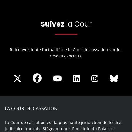
Suivez
la Cour
Retrouvez toute l’actualité de la Cour de cassation sur les
réseaux sociaux.
Share
Share
Share
Share
Sha
Share
on
on
on
on
on
on
Facebook
X
Youtube
LinkedIn
Instagram
Blue
play
LA COUR DE CASSATION
La Cour de cassation est la plus haute juridiction de l’ordre
judiciaire français. Siégeant dans l’enceinte du Palais de