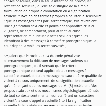
choses obscènes, dans la seule intention de provoquer
l'excitation sexuelle ; qu'elle se distingue de la simple
formulation de propos à connotation ou à signification
sexuelle, fût-ce en des termes propres à heurter la sensibilité
; que les messages cités par l'arrêt attaqué, s'ils revêtaient
une signification sexuelle et pouvaient apparaître crus ou
vulgaires, ne comportaient, pour autant, aucune
représentation minutieuse d'actes sexuels ; qu'en les
identifiant à des messages à caractère pornographique, la
cour d'appel a violé les textes susvisés ;
"2°) alors que l'article 227-24 du code pénal vise
alternativement la diffusion de messages violents ou
pornographiques ; qu'il s'ensuit que le critère
pornographique est seul applicable aux messages à
caractère sexuel, et qu'un message ne saurait être qualifié de
violent à raison, uniquement, de sa signification sexuelle ;
qu'en énonçant que les messages de M. [B] recélaient "des
propos scabreux et des mécanismes physiologiques dénués
de tout contexte sentimental leur conférant un caractère
violent", la cour d'appel a assimilé à tort la signification
sexuelle à de la violence, en méconnaissance des textes