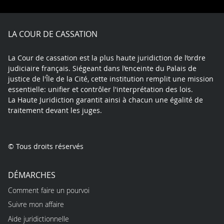
Facebook
X
Youtube
LinkedIn
Instagram
Blue
play
LA COUR DE CASSATION
La Cour de cassation est la plus haute juridiction de l’ordre
judiciaire français. Siégeant dans l’enceinte du Palais de
justice de l'Île de la Cité, cette institution remplit une mission
essentielle: unifier et contrôler l'interprétation des lois.
La Haute Juridiction garantit ainsi à chacun une égalité de
traitement devant les juges.
© Tous droits réservés
DÉMARCHES
Comment faire un pourvoi
Suivre mon affaire
Aide juridictionnelle