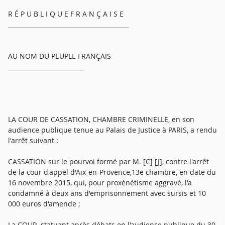
R É P U B L I Q U E F R A N Ç A I S E
________________________________________
AU NOM DU PEUPLE FRANÇAIS
_________________________
LA COUR DE CASSATION, CHAMBRE CRIMINELLE, en son
audience publique tenue au Palais de Justice à PARIS, a rendu
l'arrêt suivant :
CASSATION sur le pourvoi formé par M. [C] [J], contre l'arrêt
de la cour d'appel d'Aix-en-Provence,13e chambre, en date du
16 novembre 2015, qui, pour proxénétisme aggravé, l'a
condamné à deux ans d'emprisonnement avec sursis et 10
000 euros d'amende ;
La COUR, statuant après débats en l'audience publique du 30