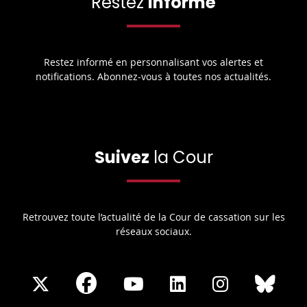
Restez
informé
Restez informé en personnalisant vos alertes et
notifications. Abonnez-vous à toutes nos actualités.
Suivez
la Cour
Retrouvez toute l’actualité de la Cour de cassation sur les
réseaux sociaux.
Share
Share
Share
Share
Sha
Share
on
on
on
on
on
on