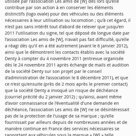
utilisée par l'association Les amis de [W] dès lors qu'elle
contribue par son action à en conserver les éléments
distinctifs (logo ovale) pour des véhicules ou des éléments
nécessaires à leur utilisation ou locomotion ; qu'à cet égard, il
n'est pas sans intérêt tout d'abord de relever que jusqu'en
2011 l'utilisation du signe, tel que déposé de longue date par
l'association Les amis de [W], n'avait pas fait difficulté, qu'elle
a réagi dès qu'il en a été autrement (avant le 6 janvier 2012),
ainsi que le démontrent les contacts établis avec la société
Denty à compter du 4 novembre 2011 (entrevue organisée
dès le 24 novembre 2011 après échange de mails et audition
de la société Denty sur son projet par le conseil
d'administration de l'association le 8 décembre 2011), et que
ce n'est qu'ensuite (près de 2 mois après le premier contact)
que la société Denty a invoqué un risque de déchéance
(courriel précité du 2 janvier 2012) ; qu'ainsi, avant même
d'avoir connaissance de l'éventualité d'une demande en
déchéance, l'association Les amis de [W] ne se désintéressait
pas de la protection de l'usage de sa marque ; qu'elle
fournissait par ailleurs depuis de nombreuses années et de
manière continue en France des services nécessaires se
rapportant aux véhicules sous la marque « [W] » telle