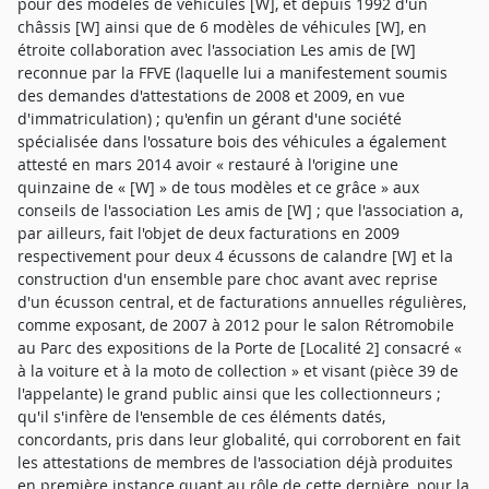
pour des modèles de véhicules [W], et depuis 1992 d'un
châssis [W] ainsi que de 6 modèles de véhicules [W], en
étroite collaboration avec l'association Les amis de [W]
reconnue par la FFVE (laquelle lui a manifestement soumis
des demandes d'attestations de 2008 et 2009, en vue
d'immatriculation) ; qu'enfin un gérant d'une société
spécialisée dans l'ossature bois des véhicules a également
attesté en mars 2014 avoir « restauré à l'origine une
quinzaine de « [W] » de tous modèles et ce grâce » aux
conseils de l'association Les amis de [W] ; que l'association a,
par ailleurs, fait l'objet de deux facturations en 2009
respectivement pour deux 4 écussons de calandre [W] et la
construction d'un ensemble pare choc avant avec reprise
d'un écusson central, et de facturations annuelles régulières,
comme exposant, de 2007 à 2012 pour le salon Rétromobile
au Parc des expositions de la Porte de [Localité 2] consacré «
à la voiture et à la moto de collection » et visant (pièce 39 de
l'appelante) le grand public ainsi que les collectionneurs ;
qu'il s'infère de l'ensemble de ces éléments datés,
concordants, pris dans leur globalité, qui corroborent en fait
les attestations de membres de l'association déjà produites
en première instance quant au rôle de cette dernière, pour la