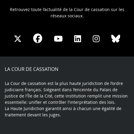
Retrouvez toute l’actualité de la Cour de cassation sur les
réseaux sociaux.
Share
Share
Share
Share
Sha
Share
on
on
on
on
on
on
Facebook
X
Youtube
LinkedIn
Instagram
Blue
play
LA COUR DE CASSATION
La Cour de cassation est la plus haute juridiction de l’ordre
judiciaire français. Siégeant dans l’enceinte du Palais de
justice de l'Île de la Cité, cette institution remplit une mission
essentielle: unifier et contrôler l'interprétation des lois.
La Haute Juridiction garantit ainsi à chacun une égalité de
traitement devant les juges.