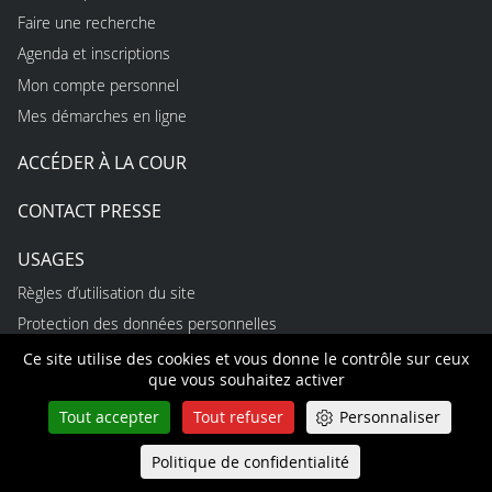
Faire une recherche
Agenda et inscriptions
Mon compte personnel
Mes démarches en ligne
ACCÉDER À LA COUR
CONTACT PRESSE
USAGES
Règles d’utilisation du site
Protection des données personnelles
Accessibilité non conforme
Ce site utilise des cookies et vous donne le contrôle sur ceux
que vous souhaitez activer
Open data et API
Tout accepter
Tout refuser
Personnaliser
INFORMATIONS
Politique de confidentialité
Queue-Fair
Menu