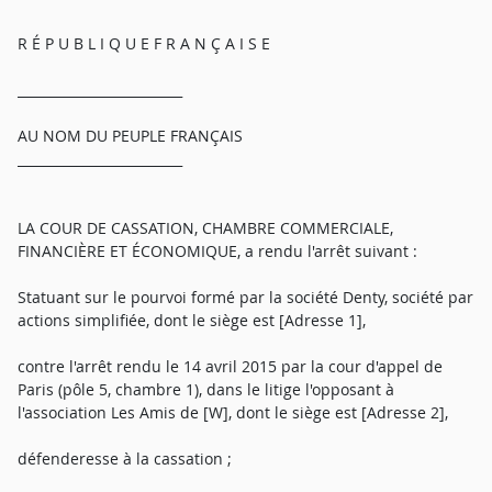
R É P U B L I Q U E F R A N Ç A I S E
_________________________
AU NOM DU PEUPLE FRANÇAIS
_________________________
LA COUR DE CASSATION, CHAMBRE COMMERCIALE,
FINANCIÈRE ET ÉCONOMIQUE, a rendu l'arrêt suivant :
Statuant sur le pourvoi formé par la société Denty, société par
actions simplifiée, dont le siège est [Adresse 1],
contre l'arrêt rendu le 14 avril 2015 par la cour d'appel de
Paris (pôle 5, chambre 1), dans le litige l'opposant à
l'association Les Amis de [W], dont le siège est [Adresse 2],
défenderesse à la cassation ;