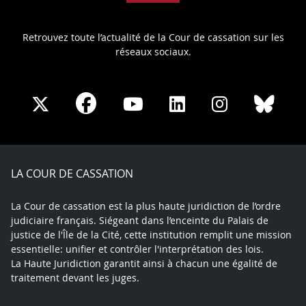
Retrouvez toute l’actualité de la Cour de cassation sur les
réseaux sociaux.
Share
Share
Share
Share
Sha
Share
on
on
on
on
on
on
Facebook
X
Youtube
LinkedIn
Instagram
Blue
play
LA COUR DE CASSATION
La Cour de cassation est la plus haute juridiction de l’ordre
judiciaire français. Siégeant dans l’enceinte du Palais de
justice de l'Île de la Cité, cette institution remplit une mission
essentielle: unifier et contrôler l'interprétation des lois.
La Haute Juridiction garantit ainsi à chacun une égalité de
traitement devant les juges.