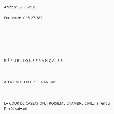
Arrêt n° 69 FS-P+B
Pourvoi n° Y 15-27.382
R É P U B L I Q U E F R A N Ç A I S E
_________________________
AU NOM DU PEUPLE FRANÇAIS
_________________________
LA COUR DE CASSATION, TROISIÈME CHAMBRE CIVILE, a rendu
l'arrêt suivant :