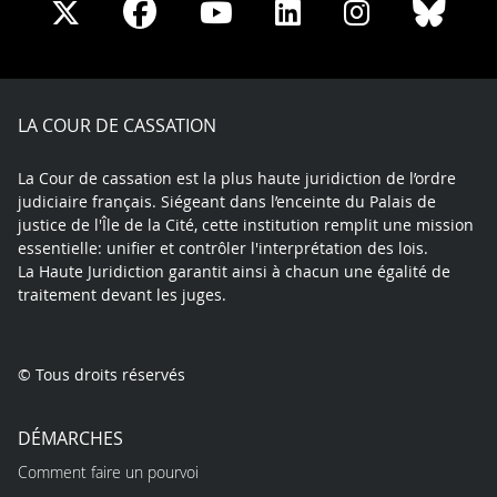
Share
Share
Share
Share
Sha
Share
on
on
on
on
on
on
Facebook
X
Youtube
LinkedIn
Instagram
Blue
play
LA COUR DE CASSATION
La Cour de cassation est la plus haute juridiction de l’ordre
judiciaire français. Siégeant dans l’enceinte du Palais de
justice de l'Île de la Cité, cette institution remplit une mission
essentielle: unifier et contrôler l'interprétation des lois.
La Haute Juridiction garantit ainsi à chacun une égalité de
traitement devant les juges.
© Tous droits réservés
DÉMARCHES
Comment faire un pourvoi