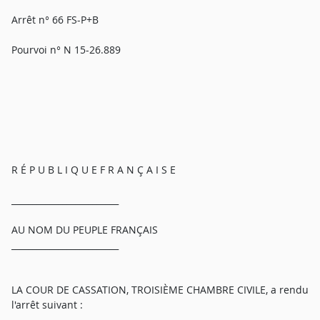
Arrêt n° 66 FS-P+B
Pourvoi n° N 15-26.889
R É P U B L I Q U E F R A N Ç A I S E
_________________________
AU NOM DU PEUPLE FRANÇAIS
_________________________
LA COUR DE CASSATION, TROISIÈME CHAMBRE CIVILE, a rendu
l'arrêt suivant :