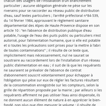
chacun des usagers de l'installation d'un branchement
particulier ; aucune obligation générale ne pèse sur les
riverains pour se raccorder au réseau public de distribution
d'eau, sauf textes particuliers ; l'arrêté préfectoral n°84-539,
du 14 février 1984, approuvant le règlement sanitaire
départemental des Alpes de Haute-Provence dispose en son
article 10 : "en l'absence de distribution publique d'eau
potable, l'usage de l'eau des puits public ou particuliers n'est
autorisé, pour l'alimentation humaine, que si elle est potable
et si toutes les précautions sont prises pour la mettre à l'abri
de toutes contaminations" ; il résulte de ce texte que,
implicitement mais nécessairement, nul ne saurait se
soustraire au raccordement lors de l'installation d'un réseau
public d'alimentation en eau ; il suit de là que les requérants
ne sauraient se prévaloir de l'absence de contrat
d'abonnement souscrit volontairement pour échapper à
l'obligation qui pèse sur eux de régler les factures résultant
de la consommation enregistrée sur les compteurs, selon la
grille de répartition proposée par la mairie ; par ailleurs si les
requérants affirment ne pas utiliser l'eau ainsi dispensée, ils
ne donnent aucun élément de nature à en apprécier le bien-
fondé, non plus que d'en mesurer le volume ; il résulte de