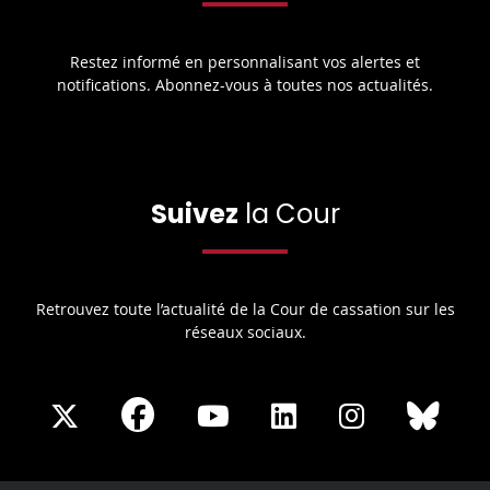
Restez informé en personnalisant vos alertes et
notifications. Abonnez-vous à toutes nos actualités.
Suivez
la Cour
Retrouvez toute l’actualité de la Cour de cassation sur les
réseaux sociaux.
Share
Share
Share
Share
Sha
Share
on
on
on
on
on
on
Facebook
X
Youtube
LinkedIn
Instagram
Blue