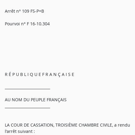
Arrêt n° 109 FS-P+B
Pourvoi n° F 16-10.304
R É P U B L I Q U E F R A N Ç A I S E
_________________________
AU NOM DU PEUPLE FRANÇAIS
_________________________
LA COUR DE CASSATION, TROISIÈME CHAMBRE CIVILE, a rendu
l'arrêt suivant :