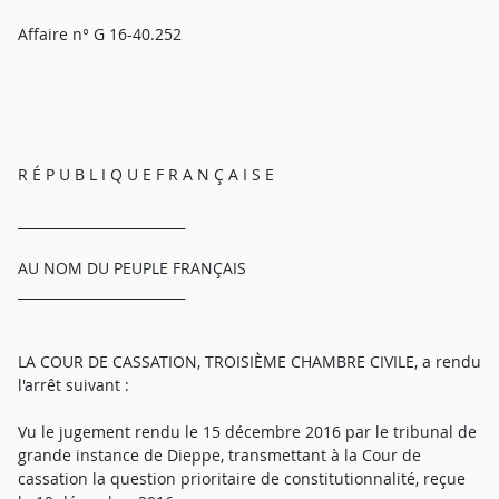
Affaire n° G 16-40.252
R É P U B L I Q U E F R A N Ç A I S E
_________________________
AU NOM DU PEUPLE FRANÇAIS
_________________________
LA COUR DE CASSATION, TROISIÈME CHAMBRE CIVILE, a rendu
l'arrêt suivant :
Vu le jugement rendu le 15 décembre 2016 par le tribunal de
grande instance de Dieppe, transmettant à la Cour de
cassation la question prioritaire de constitutionnalité, reçue