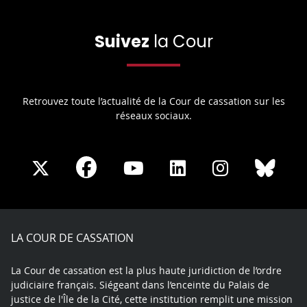
Suivez
la Cour
Retrouvez toute l’actualité de la Cour de cassation sur les
réseaux sociaux.
Share
Share
Share
Share
Sha
Share
on
on
on
on
on
on
Facebook
X
Youtube
LinkedIn
Instagram
Blue
play
LA COUR DE CASSATION
La Cour de cassation est la plus haute juridiction de l’ordre
judiciaire français. Siégeant dans l’enceinte du Palais de
justice de l'Île de la Cité, cette institution remplit une mission