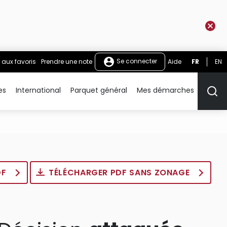
Se connecter
 aux favoris
Prendre une note
Aide
FR
EN
es
International
Parquet général
Mes démarches
Rech
DF
TÉLÉCHARGER PDF SANS ZONAGE