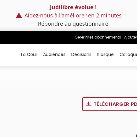
Judilibre évolue !
Aidez-nous à l'améliorer en 2 minutes
Répondre au questionnaire
Gérer mes abonnements
Ajouter
La Cour
Audiences
Décisions
Kiosque
Colloqu
TÉLÉCHARGER P