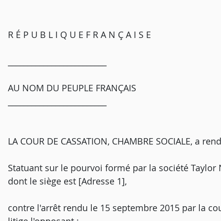
R É P U B L I Q U E F R A N Ç A I S E
_________________________
AU NOM DU PEUPLE FRANÇAIS
_________________________
LA COUR DE CASSATION, CHAMBRE SOCIALE, a rendu l
Statuant sur le pourvoi formé par la société Taylor 
dont le siège est [Adresse 1],
contre l'arrêt rendu le 15 septembre 2015 par la co