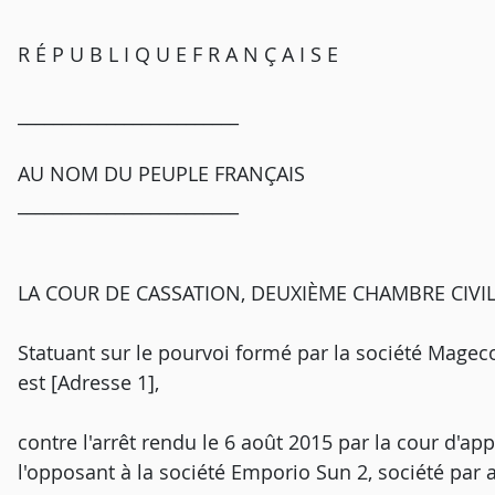
R É P U B L I Q U E F R A N Ç A I S E
_________________________
AU NOM DU PEUPLE FRANÇAIS
_________________________
LA COUR DE CASSATION, DEUXIÈME CHAMBRE CIVILE, a
Statuant sur le pourvoi formé par la société Mageco,
est [Adresse 1],
contre l'arrêt rendu le 6 août 2015 par la cour d'ap
l'opposant à la société Emporio Sun 2, société par ac