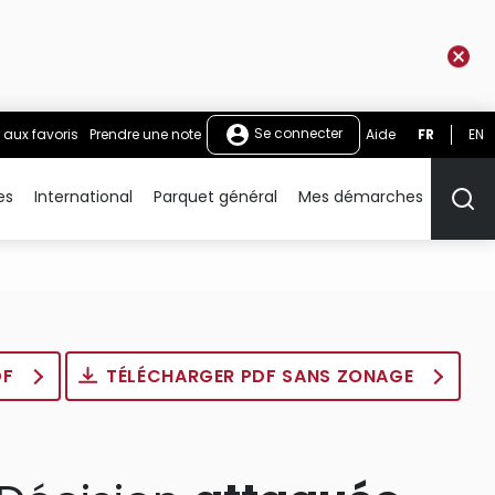
Se connecter
 aux favoris
Prendre une note
Aide
FR
EN
es
International
Parquet général
Mes démarches
Rech
DF
TÉLÉCHARGER PDF SANS ZONAGE