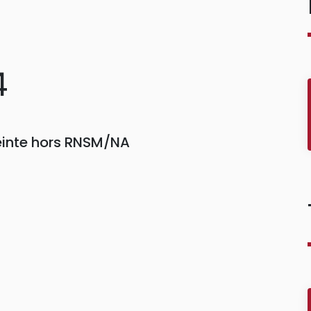
4
einte hors RNSM/NA