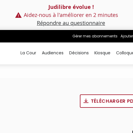
Judilibre évolue !
Aidez-nous à l'améliorer en 2 minutes
Répondre au questionnaire
Gérer mes abonnements
Ajouter
La Cour
Audiences
Décisions
Kiosque
Colloqu
TÉLÉCHARGER P