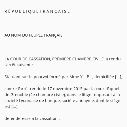
R É P U B L I Q U E F R A N Ç A I S E
_________________________
AU NOM DU PEUPLE FRANÇAIS
_________________________
LA COUR DE CASSATION, PREMIÈRE CHAMBRE CIVILE, a rendu
l'arrêt suivant :
Statuant sur le pourvoi formé par Mme Y... B..., domiciliée [...],
contre l'arrêt rendu le 17 novembre 2015 par la cour d'appel
de Grenoble (2e chambre civile), dans le litige l'opposant à la
société Lyonnaise de banque, société anonyme, dont le siège
est [...],
défenderesse à la cassation ;