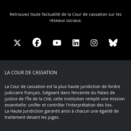
Retrouvez toute l’actualité de la Cour de cassation sur les
réseaux sociaux.
Share
Share
Share
Share
Sha
Share
on
on
on
on
on
on
Facebook
X
Youtube
LinkedIn
Instagram
Blue
play
LA COUR DE CASSATION
La Cour de cassation est la plus haute juridiction de l’ordre
judiciaire français. Siégeant dans l’enceinte du Palais de
justice de l'Île de la Cité, cette institution remplit une mission
essentielle: unifier et contrôler l'interprétation des lois.
La Haute Juridiction garantit ainsi à chacun une égalité de
traitement devant les juges.