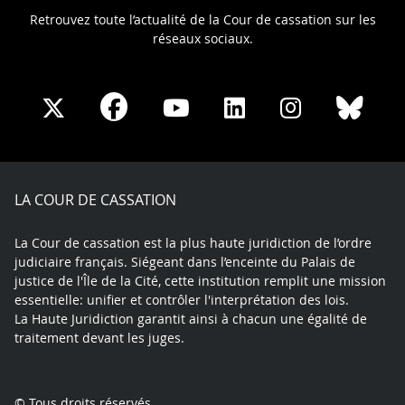
Retrouvez toute l’actualité de la Cour de cassation sur les
réseaux sociaux.
Share
Share
Share
Share
Sha
Share
on
on
on
on
on
on
Facebook
X
Youtube
LinkedIn
Instagram
Blue
play
LA COUR DE CASSATION
La Cour de cassation est la plus haute juridiction de l’ordre
judiciaire français. Siégeant dans l’enceinte du Palais de
justice de l'Île de la Cité, cette institution remplit une mission
essentielle: unifier et contrôler l'interprétation des lois.
La Haute Juridiction garantit ainsi à chacun une égalité de
traitement devant les juges.
© Tous droits réservés