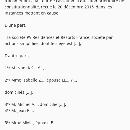
transmettant à la Cour de cassation la question prioritaire de
constitutionnalité, reçue le 20 décembre 2016, dans les
instances mettant en cause :
D'une part,
- la société PV Résidences et Resorts France, société par
actions simplifiée, dont le siège est [...],
D'autre part,
1°/ M. Nam KK... Y...,
2°/ Mme Isabelle Z..., épouse LL... Y...,
domiciliés [...],
3°/ M. Michel A..., domicilié [...],
4°/ M. Jean B...,
5°/ Mme MM..., épouse B...,