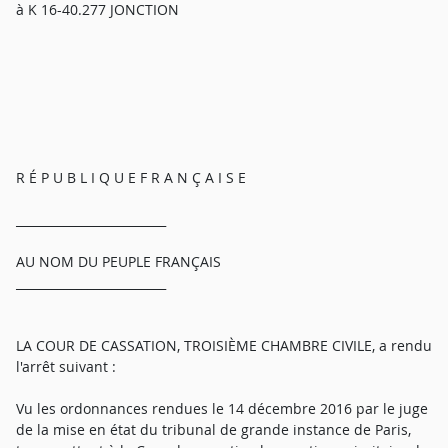
à K 16-40.277 JONCTION
R É P U B L I Q U E F R A N Ç A I S E
_________________________
AU NOM DU PEUPLE FRANÇAIS
_________________________
LA COUR DE CASSATION, TROISIÈME CHAMBRE CIVILE, a rendu
l'arrêt suivant :
Vu les ordonnances rendues le 14 décembre 2016 par le juge
de la mise en état du tribunal de grande instance de Paris,