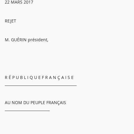
22 MARS 2017
REJET
M. GUÉRIN président,
R É P U B L I Q U E F R A N Ç A I S E
________________________________________
AU NOM DU PEUPLE FRANÇAIS
_________________________