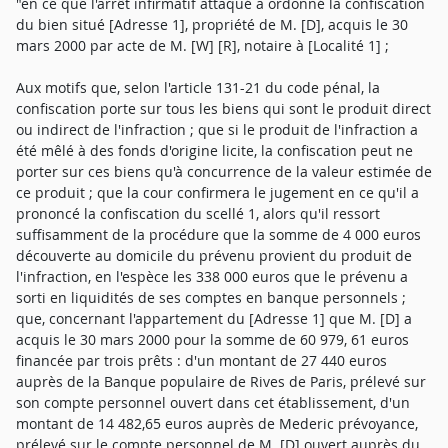
"en ce que l'arrêt infirmatif attaqué a ordonné la confiscation
du bien situé [Adresse 1], propriété de M. [D], acquis le 30
mars 2000 par acte de M. [W] [R], notaire à [Localité 1] ;
Aux motifs que, selon l'article 131-21 du code pénal, la
confiscation porte sur tous les biens qui sont le produit direct
ou indirect de l'infraction ; que si le produit de l'infraction a
été mêlé à des fonds d'origine licite, la confiscation peut ne
porter sur ces biens qu'à concurrence de la valeur estimée de
ce produit ; que la cour confirmera le jugement en ce qu'il a
prononcé la confiscation du scellé 1, alors qu'il ressort
suffisamment de la procédure que la somme de 4 000 euros
découverte au domicile du prévenu provient du produit de
l'infraction, en l'espèce les 338 000 euros que le prévenu a
sorti en liquidités de ses comptes en banque personnels ;
que, concernant l'appartement du [Adresse 1] que M. [D] a
acquis le 30 mars 2000 pour la somme de 60 979, 61 euros
financée par trois prêts : d'un montant de 27 440 euros
auprès de la Banque populaire de Rives de Paris, prélevé sur
son compte personnel ouvert dans cet établissement, d'un
montant de 14 482,65 euros auprès de Mederic prévoyance,
prélevé sur le compte personnel de M. [D] ouvert auprès du