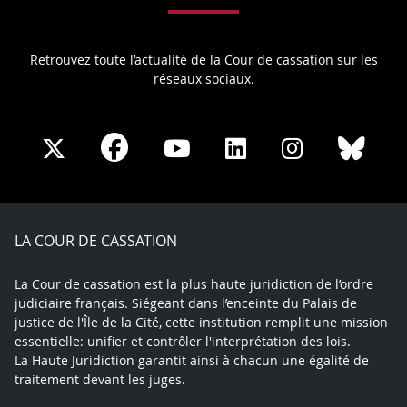
Retrouvez toute l’actualité de la Cour de cassation sur les
réseaux sociaux.
Share
Share
Share
Share
Sha
Share
on
on
on
on
on
on
Facebook
X
Youtube
LinkedIn
Instagram
Blue
play
LA COUR DE CASSATION
La Cour de cassation est la plus haute juridiction de l’ordre
judiciaire français. Siégeant dans l’enceinte du Palais de
justice de l'Île de la Cité, cette institution remplit une mission
essentielle: unifier et contrôler l'interprétation des lois.
La Haute Juridiction garantit ainsi à chacun une égalité de
traitement devant les juges.