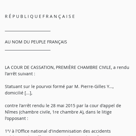
R É P U B L I Q U E F R A N Ç A I S E
_________________________
AU NOM DU PEUPLE FRANÇAIS
_________________________
LA COUR DE CASSATION, PREMIÈRE CHAMBRE CIVILE, a rendu
l'arrêt suivant :
Statuant sur le pourvoi formé par M. Pierre-Gilles Y...,
domicilié [...],
contre l'arrêt rendu le 28 mai 2015 par la cour d'appel de
Nîmes (chambre civile, 1re chambre A), dans le litige
l'opposant :
1°/ à l'Office national d'indemnisation des accidents