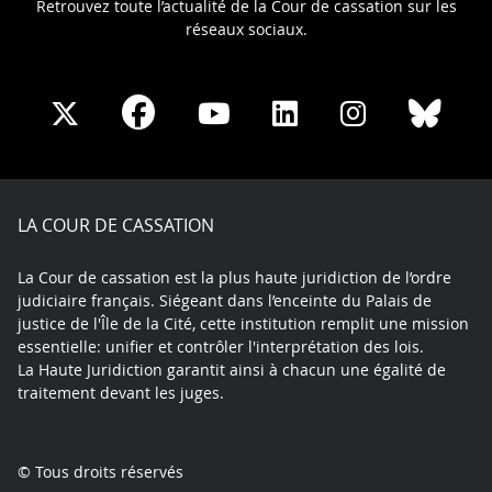
Retrouvez toute l’actualité de la Cour de cassation sur les
réseaux sociaux.
Share
Share
Share
Share
Sha
Share
on
on
on
on
on
on
Facebook
X
Youtube
LinkedIn
Instagram
Blue
play
LA COUR DE CASSATION
La Cour de cassation est la plus haute juridiction de l’ordre
judiciaire français. Siégeant dans l’enceinte du Palais de
justice de l'Île de la Cité, cette institution remplit une mission
essentielle: unifier et contrôler l'interprétation des lois.
La Haute Juridiction garantit ainsi à chacun une égalité de
traitement devant les juges.
© Tous droits réservés