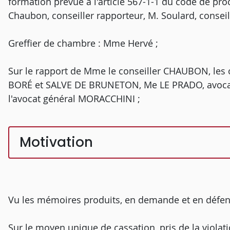
formation prévue à l'article 567-1-1 du code de pr
Chaubon, conseiller rapporteur, M. Soulard, conseil
Greffier de chambre : Mme Hervé ;
Sur le rapport de Mme le conseiller CHAUBON, les o
BORÉ et SALVE DE BRUNETON, Me LE PRADO, avocats
l'avocat général MORACCHINI ;
Motivation
Vu les mémoires produits, en demande et en défen
Sur le moyen unique de cassation, pris de la violati