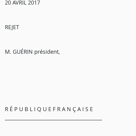
20 AVRIL 2017
REJET
M. GUÉRIN président,
R É P U B L I Q U E F R A N Ç A I S E
________________________________________