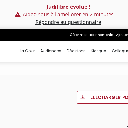
Judilibre évolue !
Aidez-nous à l'améliorer en 2 minutes
Répondre au questionnaire
Gérer mes abonnements
Ajouter
La Cour
Audiences
Décisions
Kiosque
Colloqu
TÉLÉCHARGER P