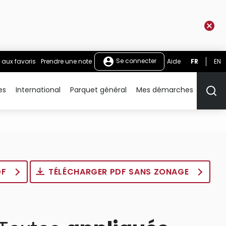
Se connecter
 aux favoris
Prendre une note
Aide
FR
EN
es
International
Parquet général
Mes démarches
Rech
DF
TÉLÉCHARGER PDF SANS ZONAGE