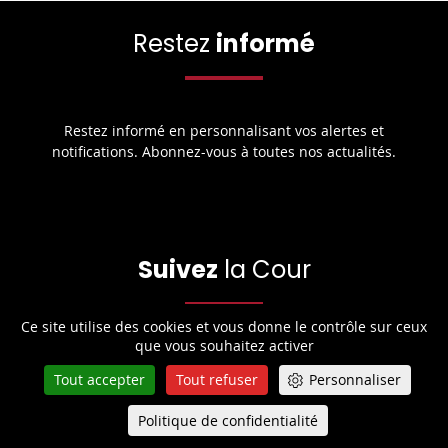
Restez
informé
Restez informé en personnalisant vos alertes et
notifications. Abonnez-vous à toutes nos actualités.
Suivez
la Cour
Ce site utilise des cookies et vous donne le contrôle sur ceux
que vous souhaitez activer
Retrouvez toute l’actualité de la Cour de cassation sur les
réseaux sociaux.
Tout accepter
Tout refuser
Personnaliser
Politique de confidentialité
Queue-Fair
Menu