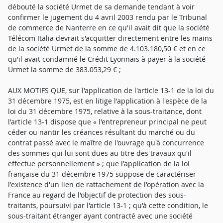
débouté la société Urmet de sa demande tendant à voir
confirmer le jugement du 4 avril 2003 rendu par le Tribunal
de commerce de Nanterre en ce qu'il avait dit que la société
Télécom Italia devrait s'acquitter directement entre les mains
de la société Urmet de la somme de 4.103.180,50 € et en ce
qu'il avait condamné le Crédit Lyonnais à payer à la société
Urmet la somme de 383.053,29 € ;
AUX MOTIFS QUE, sur l'application de l'article 13-1 de la loi du 31 décembre 1975, est en litige l'application à l'espèce de la loi du 31 décembre 1975, relative à la sous-traitance, dont l'article 13-1 dispose que « l'entrepreneur principal ne peut céder ou nantir les créances résultant du marché ou du contrat passé avec le maître de l'ouvrage qu'à concurrence des sommes qui lui sont dues au titre des travaux qu'il effectue personnellement » ; que l'application de la loi française du 31 décembre 1975 suppose de caractériser l'existence d'un lien de rattachement de l'opération avec la France au regard de l'objectif de protection des sous-traitants, poursuivi par l'article 13-1 ; qu'à cette condition, le sous-traitant étranger ayant contracté avec une société française, bénéficie de la même protection que le sous-traitant français ; qu'il convient donc de rechercher s'il existe, dans l'opération de sous-traitance entre la société CS Télécom et la société Urmet, un lien de rattachement suffisant avec la France, au regard de l'objectif précité, qui conduirait à la considérer comme une loi de police applicable à l'espèce, excluant par voie de conséquence l'application de la loi suisse, expressément désignée dans le contrat de sous-traitance liant les co-contractantes ; que les parties s'opposent sur l'appréciation, au cas d'espèce, des critères de rattachement requis et sur l'existence d'un lien suffisant de l'opération avec la France, qui commande l'application de la loi du 31 décembre 1975, et dont la démonstration est le préalable nécessaire ; qu'en matière de sous-traitance, les critères de rattachement se fondent habituellement sur le lieu d'établissement des parties et sur le lieu d'exécution des travaux et éventuellement sur les stipulations contractuelles qui prévoient des clauses attributives de loi et de juridiction ; qu'il est constant en l'espèce que la société Urmet, sous-traitante, est une société italienne ; qu'elle a exécuté les opérations de sous-traitance en Italie, les matériels de télécommunication en cause ayant été fabriqués, livrés et installés sur le territoire italien ; que les travaux ont été effectués pour le compte d'un maître d'ouvrage italien, la société Télécom Italia et que le contrat de sous-traitance est expressément soumis au droit suisse, et comporte une clause attributive de juridiction à la Cour de justice de Genève ; que la société Urmet et la société Télécom Italia opposent que l'établissement en France, de la société CS Télécom, entreprise principale avec laquelle le contrat de sous-traitance a été conclu, suffit à établir l'existence du lien de rattachement de l'opération avec la France ; mais que contrairement à ce qui est soutenu, ni la circonstance que le recours à la société Urmet ait permis à la société de droit français CS Télécom, dont le siège social est situé à Paris, de remplir ses obligations, et de recevoir en contrepartie le paiement de ses factures, ni le fait que le financement de la société CS Télécom soit assuré par des banques françaises, ne suffisent à caractériser l'existence d'un tel lien, dès lors qu'ainsi qu'il a été dit, les critères de rattachement doivent s'apprécier au regard de l'objectif de protection de la sous-traitance poursuivi par la loi ; qu'en effet, le financement de l'entrepreneur principal et la satisfaction de ses objectifs économiques ne répondent pas au but ainsi poursuivi ; que par ailleurs, l'Italie est au premier chef le pays bénéficiaire économique de l'opération de sous-traitance ; que les terminaux ont été fabriqués sur le territoire italien par les ingénieurs d'Urmet et installés sur les réseaux italiens de la société Télécom Italia ; que de même il ne peut être tiré des dispositions de l'article 3 du Code civil selon lesquelles « les lois de police et de sûreté obligent tous ceux qui habitent le territoire », que la situation sur le territoire français, du siège social de l'entreprise principale, constitue un critère suffisant ; qu'il s'ensuit qu'en l'absence de tout autre critère de rattachement à la France, qui soit en lien avec l'objectif poursuivi, tels que le lieu d'établissement du sous-traitant, mais également le lieu d'exécution de la prestation, et/ou la destination finale des produits sous-traités, lesquels sont tous rattachés à l'Italie, la société Urmet et la société Télécom Italia sont mal fondées en leurs demandes ; qu'il découle de ce qui précède que la condition du lien de rattachement à la France, exigée pour considérer les dispositions de l'article 13-1 de la loi du 31 décembre 1975 comme une loi de police applicable à l'opération litigieuse, conformément à l'article 7 du Traité de Rome, n'est pas remplie ; que par suite les développements de la société Urmet sur le caractère inique dû à l'absence de protection offerte au sous-traitant étranger par rapport au sous-traitant français sont sans portée ; qu'enfin la société Télécom Italia s'estime fondée à opposer aux banques les conventions (d'ouverture de crédit et de cession de créances à titre de garantie) du septembre 1999 qu'elles ont conclues avec la société CS Télécom, et qui sont soumises au droit français, en se prévalant de ce qu'elles auraient contractuellement convenu de soumettre les rapports « entre CS Télécom et tout sous-traitant » à la loi du 31 décembre 1975 puisqu'il y est stipulé l'interdiction, pour la société CS Télécom, de céder ou de nantir les marchés qu'elle sous-traite ; que la société Télécom Italia en déduit que par application de l'article 13-1 de cette loi, les cessions de créance des banques ne sont pas opposables à la société Urmet, sous-traitante ; mais qu'il est rappelé que les dispositions de l'article 13-1 de la loi du décembre 1975 relative à la sous-traitance, ne peuvent être opposées aux banques cessionnaires qu'à la condition que la loi française soit applicable au contrat liant le cédant, la société CS Télécom, et le sous-traitant, la société Urmet (arrêt de la Cour de cassation du 19 décembre 2006) ; qu'or, tout d'abord le contrat de sous-traitance conclu le 4 avril 2000 entre ces deux sociétés a expressément été soumis à la loi suisse, qui ne comporte pas de dispositions sur la sous-traitance ; qu'ensuite, la clause invoquée par la société Télécom Italia constitue la reproduction de l'article 13-1 de la loi du 31 décembre 1975 ; qu'elle ne pourrait donc être opposée aux banques cessionnaires qu'à la condition que la loi du 31 décembre 1975 soit applicable à l'opération de sous-traitance en cause, dont il a été dit précédemment d'une part, que la démonstration d'un lien de rattachement avec la France en était le préalable nécessaire ; d'autre part que ce lien n'était pas établi en l'espèce ; que par voie de conséquence, le moyen est inopérant ; que sur l'action directe de la société Urmet, la société Urmet soutient également qu'elle est en droit d'opposer aux banques d'une part, l'autorisation de se faire payer directement par la société Télécom Italia qui lui avait été donnée par la société CS Télécom, dans la lettre du 9 avril 2001, et d'autre part, le bénéfice de l'action directe expressément prévue à l'article 12 de la loi du 31 décembre 1975 ; mais que selon l'article L. 313-24 du Code monétaire et financier, même lorsqu'elle est effectuée à titre de garantie, la cession de créance transfère au cessionnaire la créance cédée ; que le changement de titulaire de la créance s'opère à compter de la date figurant sur le bordereau ; qu'il en résulte que lorsqu'elle a autorisé, le 9 avril 2001, la société Urmet à se faire payer directement par la société Télécom Italia, la société CS Télécom n'était plus titulaire des créances cédées, à tout le moins pour les créances ayant fait l'objet des bordereaux Dailly n° 6 à 12, qui sont tous datés d'une période se situant entre le 5 février 2001 et le 30 mars 2001, le 13ème bordereau étant du 12 avril 2001 ; qu'en outre, la lettre du 9 avril 2001, qui n'a pas fait l'objet des formalités prescrites à l'article 1690 du Code civil, n'est pas opposable aux tiers ; qu'enfin, la société Urmet ne peut se prévaloir du bénéfice de l'action directe de l'article de la loi du 31 décembre 1975 ; qu'en effet, pour le même motif que précédemment, tiré du défaut de lien de rattachement suffisant de l'opération de sous-traitance avec la France, au regard de l'objectif de protection du sous-traitant pour lequel l'article 12 de cette loi a été institué, ce texte n'a pas vocation à s'appliquer ; qu'il résulte de ces développements que les cessions de créances consenties aux banques par la société CS Télécom sont opposables à la société Urmet et que le jugement du tribunal de commerce de Nanterre du 4 avril 2003 doit être infirmé en toutes ses dispositions ; que sur les paiements effectués par la société Télécom Italia et les demandes formées contre celle-ci, il est constant que la société Télécom Italia a versé entre les mains de la société Urmet, la somme de 4.103.180,50 euros, en exécution de l'arrêt de la Cour d'appel de Versailles ; que cependant les cessions de créances consenties aux banques par la société CS Télécom étant opposables à la société Télécom Italia, celle-ci est tenue à paiement à l'égard des banques, des sommes dont elle s'est reconnue débitrice, soit 4.103.180,50 euros ; qu'elle ne peut utilement s'y opposer au seul motif qu'elle a déjà effectué le paiement au bénéfice de la société Urmet ; qu'en outre, observation étant faite que la société Télécom Italia ne précise pas le fondement juridique de sa demande, rien ne permet de l'autoriser à ne pas s'acquitter des sommes dues à l'égard de celles-ci qu'une fois que la société Urmet l'aura remboursée des sommes qu'elle lui a réglées ; qu'au vu du décompte produit par les banques, il était dû à celles-ci au 30 avril 2012, la somme de 4.482.840 euros, comprenant la somme principale de 3.479.228 euros, ainsi que les intérêts au taux légal courus à compter du 30 avril 2001, date de la notification des cessions de créances à la sociét