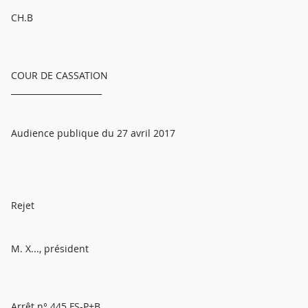
CH.B
COUR DE CASSATION
______________________
Audience publique du 27 avril 2017
Rejet
M. X..., président
Arrêt n° 445 FS-P+B