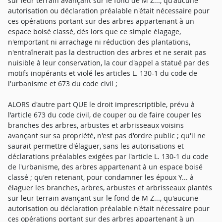
sur leur terrain avançant sur le fond de M Z..., qu'aucune
autorisation ou déclaration préalable n'était nécessaire pour
ces opérations portant sur des arbres appartenant à un
espace boisé classé, dès lors que ce simple élagage,
n'emportant ni arrachage ni réduction des plantations,
n'entraînerait pas la destruction des arbres et ne serait pas
nuisible à leur conservation, la cour d'appel a statué par des
motifs inopérants et violé les articles L. 130-1 du code de
l'urbanisme et 673 du code civil ;
ALORS d'autre part QUE le droit imprescriptible, prévu à
l'article 673 du code civil, de couper ou de faire couper les
branches des arbres, arbustes et arbrisseaux voisins
avançant sur sa propriété, n'est pas d'ordre public ; qu'il ne
saurait permettre d'élaguer, sans les autorisations et
déclarations préalables exigées par l'article L. 130-1 du code
de l'urbanisme, des arbres appartenant à un espace boisé
classé ; qu'en retenant, pour condamner les époux Y... à
élaguer les branches, arbres, arbustes et arbrisseaux plantés
sur leur terrain avançant sur le fond de M Z..., qu'aucune
autorisation ou déclaration préalable n'était nécessaire pour
ces opérations portant sur des arbres appartenant à un