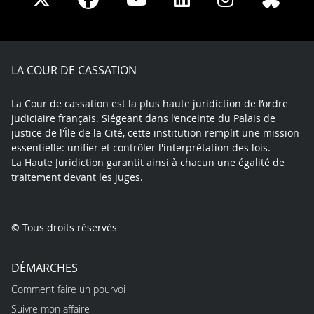
on
on
on
on
on
on
Facebook
X
Youtube
LinkedIn
Instagram
Blue
play
LA COUR DE CASSATION
La Cour de cassation est la plus haute juridiction de l’ordre
judiciaire français. Siégeant dans l’enceinte du Palais de
justice de l'Île de la Cité, cette institution remplit une mission
essentielle: unifier et contrôler l'interprétation des lois.
La Haute Juridiction garantit ainsi à chacun une égalité de
traitement devant les juges.
© Tous droits réservés
DÉMARCHES
Comment faire un pourvoi
Suivre mon affaire