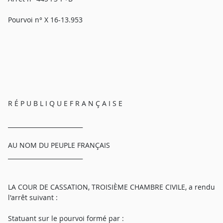
Pourvoi n° X 16-13.953
R É P U B L I Q U E F R A N Ç A I S E
_________________________
AU NOM DU PEUPLE FRANÇAIS
_________________________
LA COUR DE CASSATION, TROISIÈME CHAMBRE CIVILE, a rendu
l'arrêt suivant :
Statuant sur le pourvoi formé par :