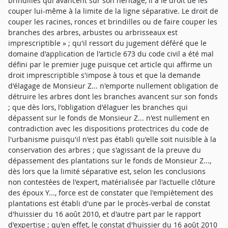
brindilles qui avancent sur son héritage, il a le droit de les
couper lui-même à la limite de la ligne séparative. Le droit de
couper les racines, ronces et brindilles ou de faire couper les
branches des arbres, arbustes ou arbrisseaux est
imprescriptible » ; qu'il ressort du jugement déféré que le
domaine d'application de l'article 673 du code civil a été mal
défini par le premier juge puisque cet article qui affirme un
droit imprescriptible s'impose à tous et que la demande
d'élagage de Monsieur Z... n'emporte nullement obligation de
détruire les arbres dont les branches avancent sur son fonds
; que dès lors, l'obligation d'élaguer les branches qui
dépassent sur le fonds de Monsieur Z... n'est nullement en
contradiction avec les dispositions protectrices du code de
l'urbanisme puisqu'il n'est pas établi qu'elle soit nuisible à la
conservation des arbres ; que s'agissant de la preuve du
dépassement des plantations sur le fonds de Monsieur Z...,
dès lors que la limité séparative est, selon les conclusions
non contestées de l'expert, matérialisée par l'actuelle clôture
des époux Y..., force est de constater que l'empiètement des
plantations est établi d'une par le procès-verbal de constat
d'huissier du 16 août 2010, et d'autre part par le rapport
d'expertise ; qu'en effet, le constat d'huissier du 16 août 2010