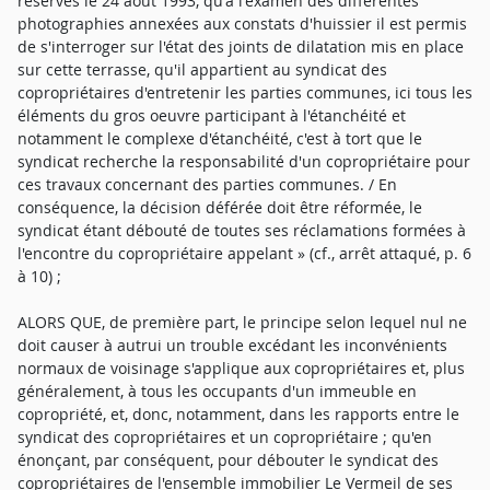
réserves le 24 août 1993, qu'à l'examen des différentes
photographies annexées aux constats d'huissier il est permis
de s'interroger sur l'état des joints de dilatation mis en place
sur cette terrasse, qu'il appartient au syndicat des
copropriétaires d'entretenir les parties communes, ici tous les
éléments du gros oeuvre participant à l'étanchéité et
notamment le complexe d'étanchéité, c'est à tort que le
syndicat recherche la responsabilité d'un copropriétaire pour
ces travaux concernant des parties communes. / En
conséquence, la décision déférée doit être réformée, le
syndicat étant débouté de toutes ses réclamations formées à
l'encontre du copropriétaire appelant » (cf., arrêt attaqué, p. 6
à 10) ;
ALORS QUE, de première part, le principe selon lequel nul ne
doit causer à autrui un trouble excédant les inconvénients
normaux de voisinage s'applique aux copropriétaires et, plus
généralement, à tous les occupants d'un immeuble en
copropriété, et, donc, notamment, dans les rapports entre le
syndicat des copropriétaires et un copropriétaire ; qu'en
énonçant, par conséquent, pour débouter le syndicat des
copropriétaires de l'ensemble immobilier Le Vermeil de ses