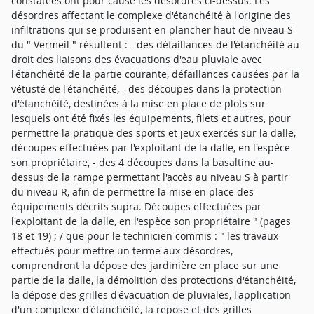
constatées ont pour cause les désordres ci-dessus. Les
désordres affectant le complexe d'étanchéité à l'origine des
infiltrations qui se produisent en plancher haut de niveau S
du " Vermeil " résultent : - des défaillances de l'étanchéité au
droit des liaisons des évacuations d'eau pluviale avec
l'étanchéité de la partie courante, défaillances causées par la
vétusté de l'étanchéité, - des découpes dans la protection
d'étanchéité, destinées à la mise en place de plots sur
lesquels ont été fixés les équipements, filets et autres, pour
permettre la pratique des sports et jeux exercés sur la dalle,
découpes effectuées par l'exploitant de la dalle, en l'espèce
son propriétaire, - des 4 découpes dans la basaltine au-
dessus de la rampe permettant l'accès au niveau S à partir
du niveau R, afin de permettre la mise en place des
équipements décrits supra. Découpes effectuées par
l'exploitant de la dalle, en l'espèce son propriétaire " (pages
18 et 19) ; / que pour le technicien commis : " les travaux
effectués pour mettre un terme aux désordres,
comprendront la dépose des jardinière en place sur une
partie de la dalle, la démolition des protections d'étanchéité,
la dépose des grilles d'évacuation de pluviales, l'application
d'un complexe d'étanchéité, la repose et des grilles