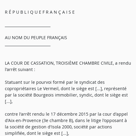
R É P U B L I Q U E F R A N Ç A I S E
_________________________
AU NOM DU PEUPLE FRANÇAIS
_________________________
LA COUR DE CASSATION, TROISIÈME CHAMBRE CIVILE, a rendu
l'arrêt suivant :
Statuant sur le pourvoi formé par le syndicat des
copropriétaires Le Vermeil, dont le siège est [...], représenté
par la société Bourgeois immobilier, syndic, dont le siège est
[...],
contre l'arrêt rendu le 17 décembre 2015 par la cour d'appel
d'Aix-en-Provence (3e chambre B), dans le litige l'opposant à
la société de gestion d'Isola 2000, société par actions
simplifiée, dont le siège est [...],