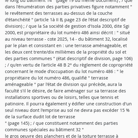
le long du bâtiment 14 " (page 19 du même document) ; / que
dans l'énumération des parties privatives figure notamment "
le revêtement des terrasses au-dessus de la couche
d'étanchéité " (article 1à II B, page 23 de l'état descriptif de
division) ; / que la Sa société de gestion d'Isola 2000, dite Sgi
2000, est propriétaire du lot numéro 486 ainsi décrit : " situé
au niveau terrasse - cote 2025, 14 - du bâtiment 32, localisé
par le plan et consistant en : une terrasse aménageable, et
les deux cent trente/dix millièmes de la propriété du sol et
des parties communes " (état descriptif de division, page 106)
; / qu'en vertu de l'article 48 B 2° du règlement de copropriété
concernant le mode d'occupation du lot numéro 486 : " le
propriétaire du lot numéro 486, qualifié " terrasse
aménageable " par l'état de division qui précède, aura la
faculté s'il le désire, de faire aménager sur sa terrasse des
installations sportives ou de loisirs, telles que tennis et
patinoire. Il pourra également y édifier une construction d'un
seul niveau dont l'emprise au sol ne devra pas excéder 15 %
de la surface dudit lot de terrasse
" (page 145) ; / que constituent notamment des parties
communes spéciales au bâtiment 32 "
le gros oeuvre des planchers et de la toiture terrasse à