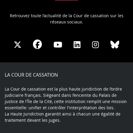
Retrouvez toute l’actualité de la Cour de cassation sur les
réseaux sociaux.
Share
Share
Share
Share
Sha
Share
on
on
on
on
on
on
Facebook
X
Youtube
LinkedIn
Instagram
Blue
play
LA COUR DE CASSATION
La Cour de cassation est la plus haute juridiction de l’ordre
judiciaire français. Siégeant dans l’enceinte du Palais de
justice de l'Île de la Cité, cette institution remplit une mission
essentielle: unifier et contrôler l'interprétation des lois.
La Haute Juridiction garantit ainsi à chacun une égalité de
traitement devant les juges.