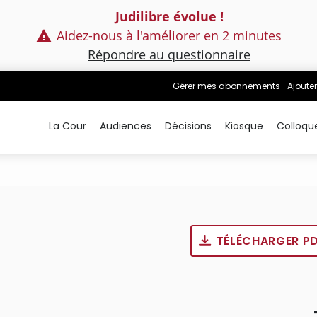
Judilibre évolue !
Aidez-nous à l'améliorer en 2 minutes
Répondre au questionnaire
Gérer mes abonnements
Ajouter
La Cour
Audiences
Décisions
Kiosque
Colloqu
TÉLÉCHARGER P