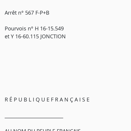
Arrêt n° 567 F-P+B
Pourvois n° H 16-15.549
et Y 16-60.115 JONCTION
R É P U B L I Q U E F R A N Ç A I S E
_________________________