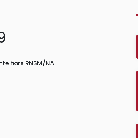
9
einte hors RNSM/NA