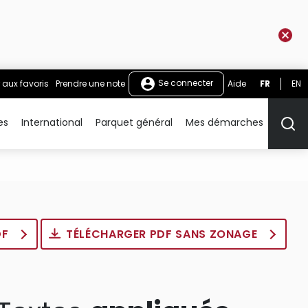
Se connecter
 aux favoris
Prendre une note
Aide
FR
EN
es
International
Parquet général
Mes démarches
Rech
DF
TÉLÉCHARGER PDF SANS ZONAGE