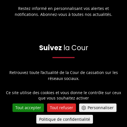
Restez informé en personnalisant vos alertes et
notifications. Abonnez-vous à toutes nos actualités.
Suivez
la Cour
Retrouvez toute l’actualité de la Cour de cassation sur les
réseaux sociaux.
Ce site utilise des cookies et vous donne le contrôle sur ceux
que vous souhaitez activer
Share
Share
Share
Share
Sha
Share
on
Tout accepter
Tout refuser
Personnaliser
on
on
on
on
on
Facebook
X
Youtube
LinkedIn
Instagram
Blue
Politique de confidentialité
Queue-Fair
Menu
play