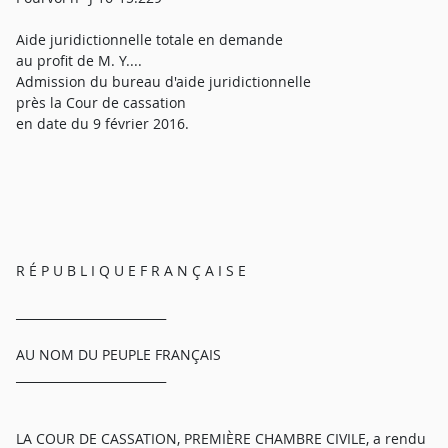
Aide juridictionnelle totale en demande
au profit de M. Y....
Admission du bureau d'aide juridictionnelle
près la Cour de cassation
en date du 9 février 2016.
R É P U B L I Q U E F R A N Ç A I S E
_________________________
AU NOM DU PEUPLE FRANÇAIS
_________________________
LA COUR DE CASSATION, PREMIÈRE CHAMBRE CIVILE, a rendu