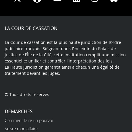
on
on
on
on
on
on
Facebook
X
Youtube
LinkedIn
Instagram
Blue
play
LA COUR DE CASSATION
La Cour de cassation est la plus haute juridiction de l’ordre
judiciaire français. Siégeant dans l’enceinte du Palais de
justice de l'Île de la Cité, cette institution remplit une mission
essentielle: unifier et contrôler l'interprétation des lois.
La Haute Juridiction garantit ainsi à chacun une égalité de
traitement devant les juges.
© Tous droits réservés
DÉMARCHES
Comment faire un pourvoi
Suivre mon affaire