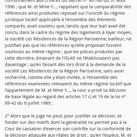
conformément aux critères du décret n° 90-780 du 31 août
1990 ; que M. et Mme Y..., rappelant que la comparabilité des
références ainsi produites reposait sur l'unicité du régime
juridique locatif applicable à l'ensemble des éléments
comparés, avait soutenu que, tandis que leur bail avait été
conclu dans le cadre du régime des logements à loyer moyen,
la société Les Résidences de la Région Parisienne, bailleur, ne
justifiait pas que les références qu'elle proposait fussent
soumises au même régime ; que les pièces produites par
cette dernière, émanant de l'OLAP, ne l'établissaient pas
davantage ; qu'en faisant dès lors droit à la demande de la
société Les Résidences de la Région Parisienne, sans avoir
recherché, comme elle y était invitée, si l'ensemble des
références examinées relevaient du même régime locatif que
l'appartement de M. et Mme Y..., la cour a privé sa décision
de base légale au regard des articles 17 c) et 19 de la loi n°
89-42 du 6 juillet 1989 ;
2° Alors que le juge ne peut, pour justifier sa décision, se
fonder sur des motifs dont la généralité ne permet pas à la
Cour de cassation d'exercer son contrôle sur la conformité de
la décision attaquée aux règles de droit ; qu'en l'espèce, M. et