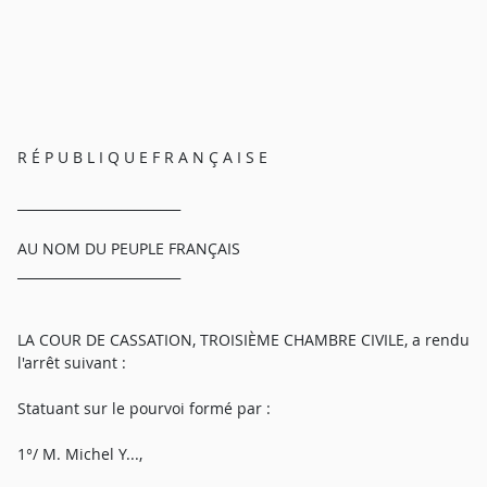
R É P U B L I Q U E F R A N Ç A I S E
_________________________
AU NOM DU PEUPLE FRANÇAIS
_________________________
LA COUR DE CASSATION, TROISIÈME CHAMBRE CIVILE, a rendu
l'arrêt suivant :
Statuant sur le pourvoi formé par :
1°/ M. Michel Y...,