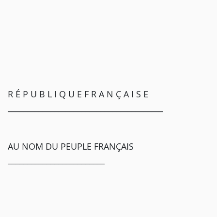
R É P U B L I Q U E F R A N Ç A I S E
________________________________________
AU NOM DU PEUPLE FRANÇAIS
_________________________