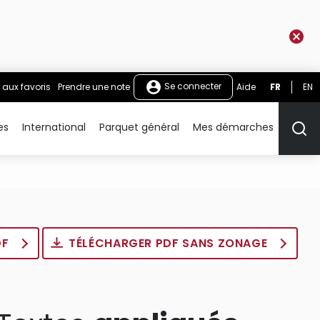
Se connecter
 aux favoris
Prendre une note
Aide
FR
EN
es
International
Parquet général
Mes démarches
Rech
DF
TÉLÉCHARGER PDF SANS ZONAGE