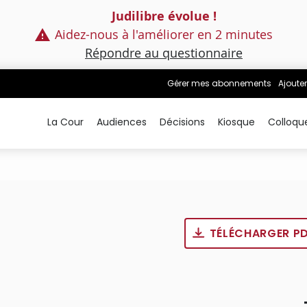
Judilibre évolue !
Aidez-nous à l'améliorer en 2 minutes
Répondre au questionnaire
Gérer mes abonnements
Ajouter
La Cour
Audiences
Décisions
Kiosque
Colloqu
TÉLÉCHARGER P