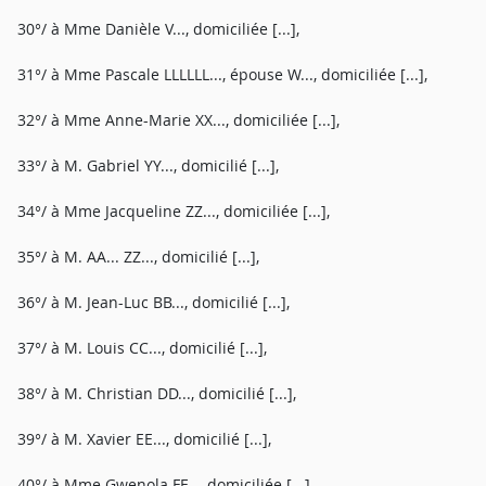
30°/ à Mme Danièle V..., domiciliée [...],
31°/ à Mme Pascale LLLLLL..., épouse W..., domiciliée [...],
32°/ à Mme Anne-Marie XX..., domiciliée [...],
33°/ à M. Gabriel YY..., domicilié [...],
34°/ à Mme Jacqueline ZZ..., domiciliée [...],
35°/ à M. AA... ZZ..., domicilié [...],
36°/ à M. Jean-Luc BB..., domicilié [...],
37°/ à M. Louis CC..., domicilié [...],
38°/ à M. Christian DD..., domicilié [...],
39°/ à M. Xavier EE..., domicilié [...],
40°/ à Mme Gwenola FF..., domiciliée [...],