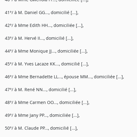
41°/ à M. Daniel GG..., domicilié [...],
42°/ à Mme Edith HH..., domiciliée [...],
43°/ à M. Hervé II..., domicilié [...],
44°/ à Mme Monique JJ..., domiciliée [...],
45°/ à M. Yves Lacaze KK..., domicilié [...],
46°/ à Mme Bernadette LL..., épouse MM..., domiciliée [...],
47°/ à M. René NN..., domicilié [...],
48°/ à Mme Carmen OO..., domiciliée [...],
49°/ à Mme Jany PP..., domiciliée [...],
50°/ à M. Claude PP..., domicilié [...],