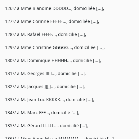
126°/ à Mme Blandine DDDDD..., domiciliée [...],
127°/ à Mme Corinne EEEEE..., domiciliée [...],
128°/ à M. Rafaël FFFFF..., domicilié [...],
129°/ à Mme Christine GGGGG..., domiciliée [...],
130°/ à M. Dominique HHHHH..., domicilié [...],
131°/ à M. Georges IIIII..., domicilié [...],
132°/ à M. Jacques JJJJJ..., domicilié [...],
133°/ à M. Jean-Luc KKKKK..., domicilié [...],
134°/ à M. Marc FFF..., domicilié [...],
135°/ à M. Gérard LLLLL..., domicilié [...],
136°/ à Mme Anne-Marie MMMMM..., domiciliée [...],