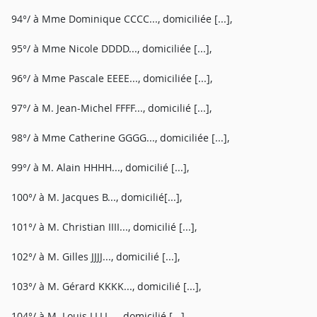
94°/ à Mme Dominique CCCC..., domiciliée [...],
95°/ à Mme Nicole DDDD..., domiciliée [...],
96°/ à Mme Pascale EEEE..., domiciliée [...],
97°/ à M. Jean-Michel FFFF..., domicilié [...],
98°/ à Mme Catherine GGGG..., domiciliée [...],
99°/ à M. Alain HHHH..., domicilié [...],
100°/ à M. Jacques B..., domicilié[...],
101°/ à M. Christian IIII..., domicilié [...],
102°/ à M. Gilles JJJJ..., domicilié [...],
103°/ à M. Gérard KKKK..., domicilié [...],
104°/ à M. Louis LLLL..., domicilié [...],