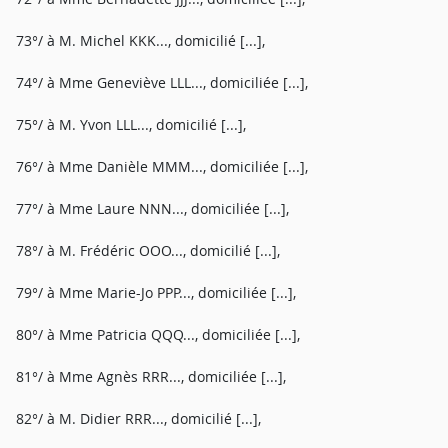
73°/ à M. Michel KKK..., domicilié [...],
74°/ à Mme Geneviève LLL..., domiciliée [...],
75°/ à M. Yvon LLL..., domicilié [...],
76°/ à Mme Danièle MMM..., domiciliée [...],
77°/ à Mme Laure NNN..., domiciliée [...],
78°/ à M. Frédéric OOO..., domicilié [...],
79°/ à Mme Marie-Jo PPP..., domiciliée [...],
80°/ à Mme Patricia QQQ..., domiciliée [...],
81°/ à Mme Agnès RRR..., domiciliée [...],
82°/ à M. Didier RRR..., domicilié [...],