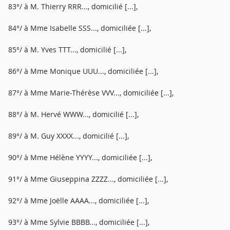
83°/ à M. Thierry RRR..., domicilié [...],
84°/ à Mme Isabelle SSS..., domiciliée [...],
85°/ à M. Yves TTT..., domicilié [...],
86°/ à Mme Monique UUU..., domiciliée [...],
87°/ à Mme Marie-Thérèse VVV..., domiciliée [...],
88°/ à M. Hervé WWW..., domicilié [...],
89°/ à M. Guy XXXX..., domicilié [...],
90°/ à Mme Hélène YYYY..., domiciliée [...],
91°/ à Mme Giuseppina ZZZZ..., domiciliée [...],
92°/ à Mme Joëlle AAAA..., domiciliée [...],
93°/ à Mme Sylvie BBBB..., domiciliée [...],