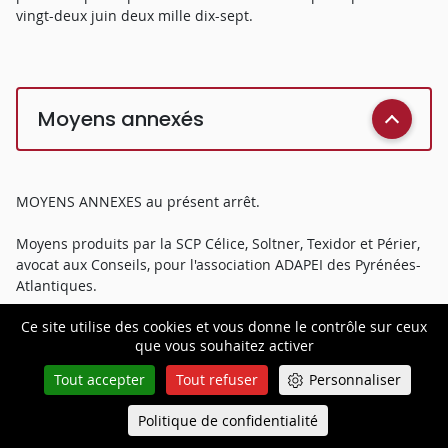
vingt-deux juin deux mille dix-sept.
Moyens annexés
MOYENS ANNEXES au présent arrêt.
Moyens produits par la SCP Célice, Soltner, Texidor et Périer,
avocat aux Conseils, pour l'association ADAPEI des Pyrénées-
Atlantiques.
Ce site utilise des cookies et vous donne le contrôle sur ceux
PREMIER MOYEN DE CASSATION
que vous souhaitez activer
Il est fait grief à l'arrêt attaqué d'avoir infirmé la décision qui
Tout accepter
Tout refuser
Personnaliser
lui était déférée en ce qu'elle avait dit que ne pouvaient être
prises en compte pour la détermination de la rémunération
Politique de confidentialité
Queue-Fair
Menu
totale constituant l'assiette de l'indemnité de congés payés