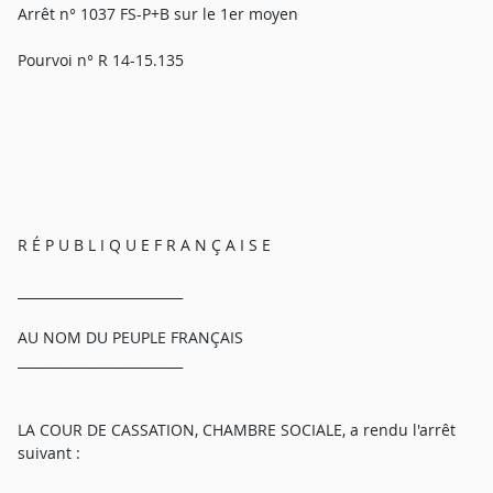
Arrêt n° 1037 FS-P+B sur le 1er moyen
Pourvoi n° R 14-15.135
R É P U B L I Q U E F R A N Ç A I S E
_________________________
AU NOM DU PEUPLE FRANÇAIS
_________________________
LA COUR DE CASSATION, CHAMBRE SOCIALE, a rendu l'arrêt
suivant :