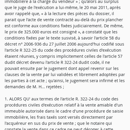
immobilière à la charge du vendeur » ; qu'alors au surplus
que le juge de l'exécution a lui-même, le 20 mai 2011, après
avoir rappelé que, « à la lecture des pièces du dossier, il
parait que l'acte de vente contracté au-delà du prix plancher
est conforme aux conditions fixées judiciairement. De même,
le prix de 325.000 euros est consigné », a constaté que les
conditions fixées par le texte susvisé, à savoir l'article 58 du
décret n° 2006-936 du 27 juillet 2006 aujourd'hui codifié sous
l'article R 322-25 du code des procédures civiles d'exécution
étaient réunies, y compris implicitement celles de l'article 57
dudit décret devenu l'article R 322-24 dudit code, il ne
pouvait ensuite par le jugement dont appel revenir sur les
clauses de la vente par lui validées et librement adoptées par
les parties à cet acte ; qu'ainsi, le jugement sera infirmé et les
demandes de M. H... rejetées ;
1. ALORS QU' aux termes de l'article R. 322-24 du code des
procédures civiles d'exécution relatif à la vente amiable d'un
immeuble autorisée dans le cadre d'une procédure de saisie
immobilière, les frais taxés sont versés directement par
l'acquéreur en sus du prix de vente ; que le notaire qui
constate la vente dans ce cadre ne peut déroger à cette