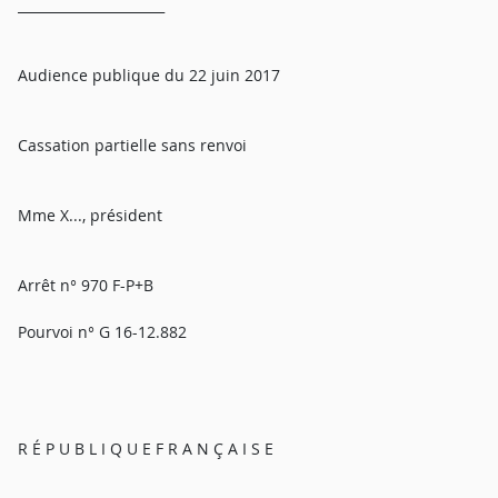
______________________
Audience publique du 22 juin 2017
Cassation partielle sans renvoi
Mme X..., président
Arrêt n° 970 F-P+B
Pourvoi n° G 16-12.882
R É P U B L I Q U E F R A N Ç A I S E
_________________________