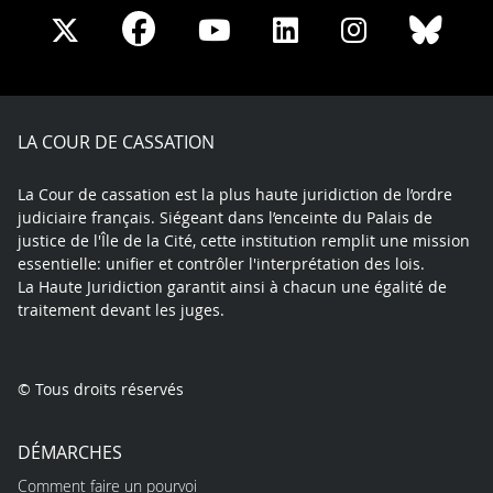
Share
Share
Share
Share
Sha
Share
on
on
on
on
on
on
Facebook
X
Youtube
LinkedIn
Instagram
Blue
play
LA COUR DE CASSATION
La Cour de cassation est la plus haute juridiction de l’ordre
judiciaire français. Siégeant dans l’enceinte du Palais de
justice de l'Île de la Cité, cette institution remplit une mission
essentielle: unifier et contrôler l'interprétation des lois.
La Haute Juridiction garantit ainsi à chacun une égalité de
traitement devant les juges.
© Tous droits réservés
DÉMARCHES
Comment faire un pourvoi