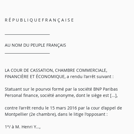
R É P U B L I Q U E F R A N Ç A I S E
_________________________
AU NOM DU PEUPLE FRANÇAIS
_________________________
LA COUR DE CASSATION, CHAMBRE COMMERCIALE,
FINANCIÈRE ET ÉCONOMIQUE, a rendu l'arrêt suivant :
Statuant sur le pourvoi formé par la société BNP Paribas
Personal finance, société anonyme, dont le siège est [...],
contre l'arrêt rendu le 15 mars 2016 par la cour d'appel de
Montpellier (2e chambre), dans le litige l'opposant :
1°/ à M. Henri Y...,