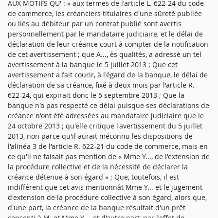
AUX MOTIFS QU' : « aux termes de l'article L. 622-24 du code
de commerce, les créanciers titulaires d'une sûreté publiée
ou liés au débiteur par un contrat publié sont avertis
personnellement par le mandataire judiciaire, et le délai de
déclaration de leur créance court à compter de la notification
de cet avertissement ; que A..., ès qualités, a adressé un tel
avertissement à la banque le 5 juillet 2013 ; Que cet
avertissement a fait courir, à l'égard de la banque, le délai de
déclaration de sa créance, fixé à deux mois par l'article R.
622-24, qui expirait donc le 5 septembre 2013 ; Que la
banque n'a pas respecté ce délai puisque ses déclarations de
créance n'ont été adressées au mandataire judiciaire que le
24 octobre 2013 ; qu'elle critique l'avertissement du 5 juillet
2013, non parce qu'il aurait méconnu les dispositions de
l'alinéa 3 de l'article R. 622-21 du code de commerce, mais en
ce qu'il ne faisait pas mention de « Mme Y..., de l'extension de
la procédure collective et de la nécessité de déclarer la
créance détenue à son égard » ; Que, toutefois, il est
indifférent que cet avis mentionnât Mme Y... et le jugement
d'extension de la procédure collective à son égard, alors que,
d'une part, la créance de la banque résultait d'un prêt
consenti à M. et Mme Y..., et d'autre part, par l'effet de