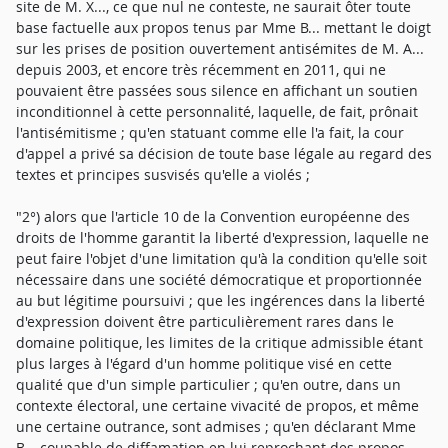
site de M. X..., ce que nul ne conteste, ne saurait ôter toute
base factuelle aux propos tenus par Mme B... mettant le doigt
sur les prises de position ouvertement antisémites de M. A...
depuis 2003, et encore très récemment en 2011, qui ne
pouvaient être passées sous silence en affichant un soutien
inconditionnel à cette personnalité, laquelle, de fait, prônait
l'antisémitisme ; qu'en statuant comme elle l'a fait, la cour
d'appel a privé sa décision de toute base légale au regard des
textes et principes susvisés qu'elle a violés ;
"2°) alors que l'article 10 de la Convention européenne des
droits de l'homme garantit la liberté d'expression, laquelle ne
peut faire l'objet d'une limitation qu'à la condition qu'elle soit
nécessaire dans une société démocratique et proportionnée
au but légitime poursuivi ; que les ingérences dans la liberté
d'expression doivent être particulièrement rares dans le
domaine politique, les limites de la critique admissible étant
plus larges à l'égard d'un homme politique visé en cette
qualité que d'un simple particulier ; qu'en outre, dans un
contexte électoral, une certaine vivacité de propos, et même
une certaine outrance, sont admises ; qu'en déclarant Mme
B... coupable de diffamation en lui reprochant des propos