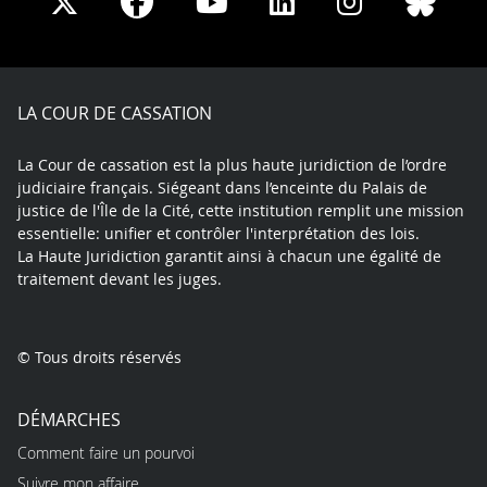
Share
Share
Share
Share
Sha
Share
on
on
on
on
on
on
Facebook
X
Youtube
LinkedIn
Instagram
Blue
play
LA COUR DE CASSATION
La Cour de cassation est la plus haute juridiction de l’ordre
judiciaire français. Siégeant dans l’enceinte du Palais de
justice de l'Île de la Cité, cette institution remplit une mission
essentielle: unifier et contrôler l'interprétation des lois.
La Haute Juridiction garantit ainsi à chacun une égalité de
traitement devant les juges.
© Tous droits réservés
DÉMARCHES
Comment faire un pourvoi
Suivre mon affaire