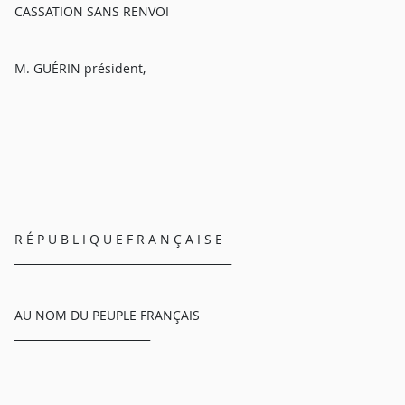
CASSATION SANS RENVOI
M. GUÉRIN président,
R É P U B L I Q U E F R A N Ç A I S E
________________________________________
AU NOM DU PEUPLE FRANÇAIS
_________________________