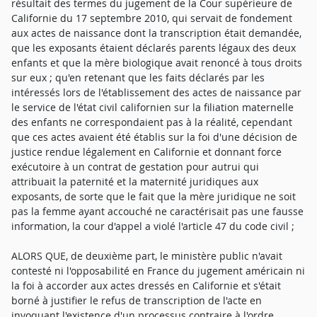
résultait des termes du jugement de la Cour supérieure de
Californie du 17 septembre 2010, qui servait de fondement
aux actes de naissance dont la transcription était demandée,
que les exposants étaient déclarés parents légaux des deux
enfants et que la mère biologique avait renoncé à tous droits
sur eux ; qu'en retenant que les faits déclarés par les
intéressés lors de l'établissement des actes de naissance par
le service de l'état civil californien sur la filiation maternelle
des enfants ne correspondaient pas à la réalité, cependant
que ces actes avaient été établis sur la foi d'une décision de
justice rendue légalement en Californie et donnant force
exécutoire à un contrat de gestation pour autrui qui
attribuait la paternité et la maternité juridiques aux
exposants, de sorte que le fait que la mère juridique ne soit
pas la femme ayant accouché ne caractérisait pas une fausse
information, la cour d'appel a violé l'article 47 du code civil ;
ALORS QUE, de deuxième part, le ministère public n'avait
contesté ni l'opposabilité en France du jugement américain ni
la foi à accorder aux actes dressés en Californie et s'était
borné à justifier le refus de transcription de l'acte en
invoquant l'existence d'un processus contraire à l'ordre