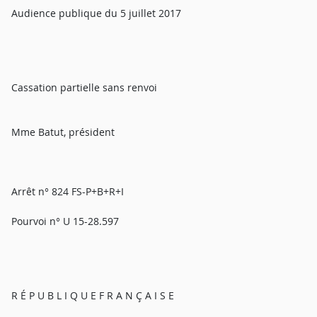
Audience publique du 5 juillet 2017
Cassation partielle sans renvoi
Mme Batut, président
Arrêt n° 824 FS-P+B+R+I
Pourvoi n° U 15-28.597
R É P U B L I Q U E F R A N Ç A I S E