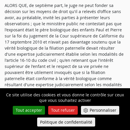
ALORS QUE, de septième part, le juge ne peut fonder sa
décision sur les moyens de droit qu'il a relevés d'office sans
avoir, au préalable, invité les parties à présenter leurs
observations ; que le ministère public ne contestait pas que
l'exposant était le père biologique des enfants Paul et Pierre
sur la foi du jugement de la Cour supérieure de Californie du
17 septembre 2010 et n'avait pas davantage soutenu que la
vérité biologique de la filiation paternelle devait résulter
d'une expertise judiciairement établie selon les modalités de
l'article 16-10 du code civil ; qu'en retenant que l'intérêt
supérieur de l'enfant et le respect de sa vie privée ne
pouvaient être utilement invoqués que si la filiation
paternelle était conforme à la vérité biologique comme
résultant d'une expertise judiciairement selon les modalités
de l'article 16-10 du code civil et que la filiation biologique de
Ce site utilise des cookies et vous donne le contrôle sur ceux
l'exposant n'était pas établie en l'absence d'un certificat
que vous souhaitez activer
médical en attestant et d'éléments médicaux concernant le
programme de fécondation artificielle pratiquée, relevant
Tout accepter
Tout refuser
Personnaliser
ainsi d'office un moyen sans avoir invité préalablement les
parties à en discuter, la cour d'appel a méconnu le principe
Politique de confidentialité
Queue-Fair
Menu
de la contradiction en violation de l'article 16 du code de