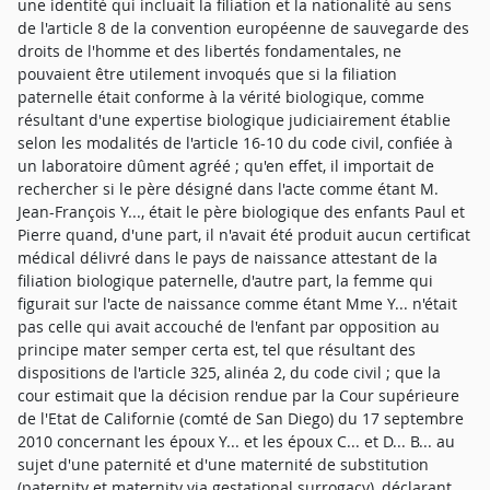
une identité qui incluait la filiation et la nationalité au sens
de l'article 8 de la convention européenne de sauvegarde des
droits de l'homme et des libertés fondamentales, ne
pouvaient être utilement invoqués que si la filiation
paternelle était conforme à la vérité biologique, comme
résultant d'une expertise biologique judiciairement établie
selon les modalités de l'article 16-10 du code civil, confiée à
un laboratoire dûment agréé ; qu'en effet, il importait de
rechercher si le père désigné dans l'acte comme étant M.
Jean-François Y..., était le père biologique des enfants Paul et
Pierre quand, d'une part, il n'avait été produit aucun certificat
médical délivré dans le pays de naissance attestant de la
filiation biologique paternelle, d'autre part, la femme qui
figurait sur l'acte de naissance comme étant Mme Y... n'était
pas celle qui avait accouché de l'enfant par opposition au
principe mater semper certa est, tel que résultant des
dispositions de l'article 325, alinéa 2, du code civil ; que la
cour estimait que la décision rendue par la Cour supérieure
de l'Etat de Californie (comté de San Diego) du 17 septembre
2010 concernant les époux Y... et les époux C... et D... B... au
sujet d'une paternité et d'une maternité de substitution
(paternity et maternity via gestational surrogacy), déclarant