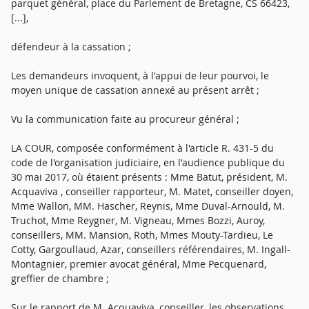
parquet général, place du Parlement de Bretagne, CS 66423,
[...],
défendeur à la cassation ;
Les demandeurs invoquent, à l'appui de leur pourvoi, le
moyen unique de cassation annexé au présent arrêt ;
Vu la communication faite au procureur général ;
LA COUR, composée conformément à l'article R. 431-5 du
code de l'organisation judiciaire, en l'audience publique du
30 mai 2017, où étaient présents : Mme Batut, président, M.
Acquaviva , conseiller rapporteur, M. Matet, conseiller doyen,
Mme Wallon, MM. Hascher, Reynis, Mme Duval-Arnould, M.
Truchot, Mme Reygner, M. Vigneau, Mmes Bozzi, Auroy,
conseillers, MM. Mansion, Roth, Mmes Mouty-Tardieu, Le
Cotty, Gargoullaud, Azar, conseillers référendaires, M. Ingall-
Montagnier, premier avocat général, Mme Pecquenard,
greffier de chambre ;
Sur le rapport de M. Acquaviva, conseiller, les observations