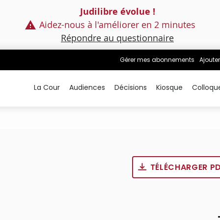
Judilibre évolue !
Aidez-nous à l'améliorer en 2 minutes
Répondre au questionnaire
Gérer mes abonnements
Ajouter
La Cour
Audiences
Décisions
Kiosque
Colloqu
TÉLÉCHARGER P