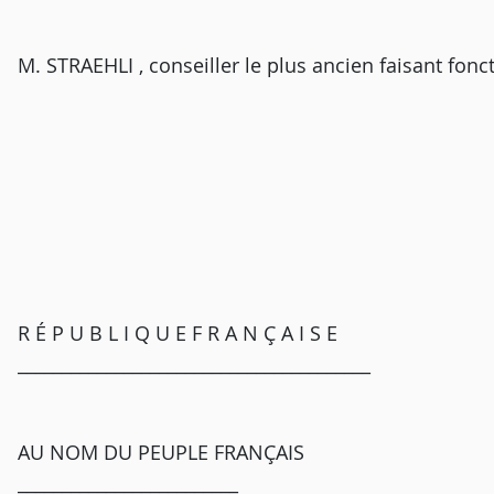
M. STRAEHLI , conseiller le plus ancien faisant fonc
R É P U B L I Q U E F R A N Ç A I S E
________________________________________
AU NOM DU PEUPLE FRANÇAIS
_________________________