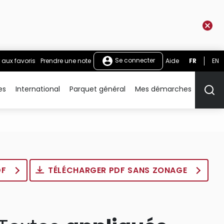
Se connecter
 aux favoris
Prendre une note
Aide
FR
EN
es
International
Parquet général
Mes démarches
Rech
DF
TÉLÉCHARGER PDF SANS ZONAGE