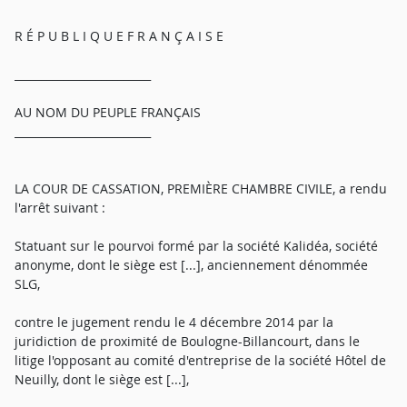
R É P U B L I Q U E F R A N Ç A I S E
_________________________
AU NOM DU PEUPLE FRANÇAIS
_________________________
LA COUR DE CASSATION, PREMIÈRE CHAMBRE CIVILE, a rendu
l'arrêt suivant :
Statuant sur le pourvoi formé par la société Kalidéa, société
anonyme, dont le siège est [...], anciennement dénommée
SLG,
contre le jugement rendu le 4 décembre 2014 par la
juridiction de proximité de Boulogne-Billancourt, dans le
litige l'opposant au comité d'entreprise de la société Hôtel de
Neuilly, dont le siège est [...],