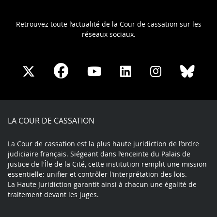
Retrouvez toute l’actualité de la Cour de cassation sur les
réseaux sociaux.
Share
Share
Share
Share
Sha
Share
on
on
on
on
on
on
Facebook
X
Youtube
LinkedIn
Instagram
Blue
play
LA COUR DE CASSATION
La Cour de cassation est la plus haute juridiction de l’ordre
judiciaire français. Siégeant dans l’enceinte du Palais de
justice de l'Île de la Cité, cette institution remplit une mission
essentielle: unifier et contrôler l'interprétation des lois.
La Haute Juridiction garantit ainsi à chacun une égalité de
traitement devant les juges.