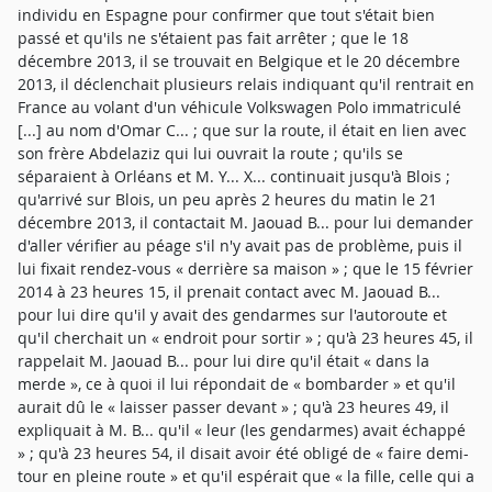
individu en Espagne pour confirmer que tout s'était bien
passé et qu'ils ne s'étaient pas fait arrêter ; que le 18
décembre 2013, il se trouvait en Belgique et le 20 décembre
2013, il déclenchait plusieurs relais indiquant qu'il rentrait en
France au volant d'un véhicule Volkswagen Polo immatriculé
[...] au nom d'Omar C... ; que sur la route, il était en lien avec
son frère Abdelaziz qui lui ouvrait la route ; qu'ils se
séparaient à Orléans et M. Y... X... continuait jusqu'à Blois ;
qu'arrivé sur Blois, un peu après 2 heures du matin le 21
décembre 2013, il contactait M. Jaouad B... pour lui demander
d'aller vérifier au péage s'il n'y avait pas de problème, puis il
lui fixait rendez-vous « derrière sa maison » ; que le 15 février
2014 à 23 heures 15, il prenait contact avec M. Jaouad B...
pour lui dire qu'il y avait des gendarmes sur l'autoroute et
qu'il cherchait un « endroit pour sortir » ; qu'à 23 heures 45, il
rappelait M. Jaouad B... pour lui dire qu'il était « dans la
merde », ce à quoi il lui répondait de « bombarder » et qu'il
aurait dû le « laisser passer devant » ; qu'à 23 heures 49, il
expliquait à M. B... qu'il « leur (les gendarmes) avait échappé
» ; qu'à 23 heures 54, il disait avoir été obligé de « faire demi-
tour en pleine route » et qu'il espérait que « la fille, celle qui a