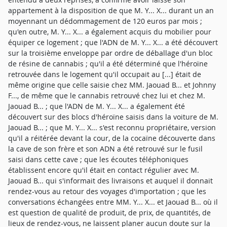
appartement à la disposition de que M. Y... X... durant un an
moyennant un dédommagement de 120 euros par mois ;
qu'en outre, M. Y... X... a également acquis du mobilier pour
équiper ce logement ; que l'ADN de M. Y... X... a été découvert
sur la troisième enveloppe par ordre de déballage d'un bloc
de résine de cannabis ; qu'il a été déterminé que l'héroïne
retrouvée dans le logement qu'il occupait au [...] était de
même origine que celle saisie chez MM. Jaouad B... et Johnny
F..., de même que le cannabis retrouvé chez lui et chez M.
Jaouad B... ; que l'ADN de M. Y... X... a également été
découvert sur des blocs d'héroïne saisis dans la voiture de M.
Jaouad B... ; que M. Y... X... s'est reconnu propriétaire, version
qu'il a réitérée devant la cour, de la cocaïne découverte dans
la cave de son frère et son ADN a été retrouvé sur le fusil
saisi dans cette cave ; que les écoutes téléphoniques
établissent encore qu'il était en contact régulier avec M.
Jaouad B... qui s'informait des livraisons et auquel il donnait
rendez-vous au retour des voyages d'importation ; que les
conversations échangées entre MM. Y... X... et Jaouad B... où il
est question de qualité de produit, de prix, de quantités, de
lieux de rendez-vous, ne laissent planer aucun doute sur la