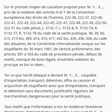
Sur le premier moyen de cassation proposé pour M. Y... X...,
pris de la violation des articles 6 et 7 de la Convention
européenne des droits de l'homme, 222-36, 222-37, 222-40,
222-41, 222-43, 222-44, 222-45, 222-47, 222-48, 222-49, 222-50,
222-51 du code pénal, L. 5132-7, L. 5132-8, R. 5132-74, R.
5132-77, R. 5132-78 du code de la santé publique, 38, 39, 40,
215, 215 bis, 369, 414, 419, 417, 432 bis, 435, 436, 438, du code
des douanes, de la Convention internationale unique sur les
stupéfiants du 30 mars 1961, de l'article préliminaire, des
articles 591 à 593 du code de procédure pénale, défaut de
motifs, manque de base légale, ensemble violation du
principe ne bis in idem ;
"en ce que l'arrêt attaqué a déclaré M. Y... X... coupable
d'importation, transport, détention, offre ou cession et
acquisition de stupéfiants ainsi que d'importation, transport
et détention sans documents justificatifs réguliers de
marchandises dangereuses pour la santé publique,
"aux motifs que l'information a mis en évidence l'existence
d'opérations d'importations auxquelles a pris part M. Y... X...