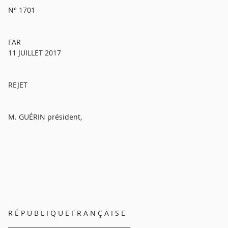
N° 1701
FAR
11 JUILLET 2017
REJET
M. GUÉRIN président,
R É P U B L I Q U E F R A N Ç A I S E
________________________________________