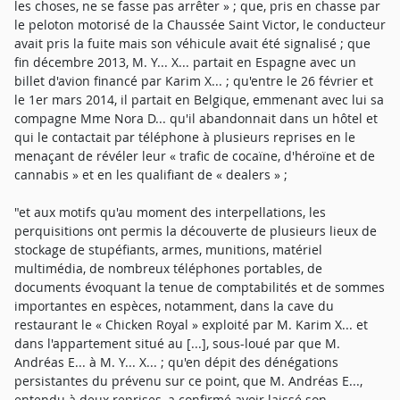
les choses, ne se fasse pas arrêter » ; que, pris en chasse par
le peloton motorisé de la Chaussée Saint Victor, le conducteur
avait pris la fuite mais son véhicule avait été signalisé ; que
fin décembre 2013, M. Y... X... partait en Espagne avec un
billet d'avion financé par Karim X... ; qu'entre le 26 février et
le 1er mars 2014, il partait en Belgique, emmenant avec lui sa
compagne Mme Nora D... qu'il abandonnait dans un hôtel et
qui le contactait par téléphone à plusieurs reprises en le
menaçant de révéler leur « trafic de cocaïne, d'héroïne et de
cannabis » et en les qualifiant de « dealers » ;
"et aux motifs qu'au moment des interpellations, les
perquisitions ont permis la découverte de plusieurs lieux de
stockage de stupéfiants, armes, munitions, matériel
multimédia, de nombreux téléphones portables, de
documents évoquant la tenue de comptabilités et de sommes
importantes en espèces, notamment, dans la cave du
restaurant le « Chicken Royal » exploité par M. Karim X... et
dans l'appartement situé au [...], sous-loué par que M.
Andréas E... à M. Y... X... ; qu'en dépit des dénégations
persistantes du prévenu sur ce point, que M. Andréas E...,
entendu à deux reprises, a confirmé avoir laissé son