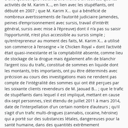
activités de M. Karim X..., en lien avec les stupéfiants, ont
débuté en 2007 ; que M. Karim X... qui a bénéficié de
nombreux avertissements de l'autorité judiciaire (amendes,
peines d'emprisonnement avec sursis, travail d'intérêt
général, sursis avec mise à l'épreuve) dont il n'a pas su saisir
l'opportunité, n'est plus accessible au sursis simple ;
qu'entrepreneur au moment des faits, M. Karim X... a utilisé
son commerce à l'enseigne « le Chicken Royal » dont l'activité
était quasi-inexistante et la comptabilité absente, comme lieu
de stockage de la drogue mais également afin de blanchir
l'argent issu du trafic, constitué de sommes en liquide dont
les montants, très importants, ont pu être déterminés avec
précision au cours des investigations mais ne rendent pas
compte de l'intégralité des sommes qui ont été perçues par
les soixante clients revendeurs de M. Jaouad B... ; que le trafic
de stupéfiants dans lequel il est impliqué, mettant en cause
dix-sept personnes, s'est étendu de juillet 2011 à mars 2014,
date de l'interpellation d'un certain nombre d'auteurs ; qu'il
s'agit d'un trafic multi-drogues (cannabis, cocaïne, héroïne)
qui a porté sur des substances létales, dangereuses pour la
santé humaine, dans des quantités extrêmement