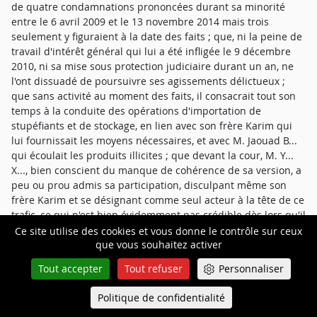
de quatre condamnations prononcées durant sa minorité
entre le 6 avril 2009 et le 13 novembre 2014 mais trois
seulement y figuraient à la date des faits ; que, ni la peine de
travail d'intérêt général qui lui a été infligée le 9 décembre
2010, ni sa mise sous protection judiciaire durant un an, ne
l'ont dissuadé de poursuivre ses agissements délictueux ;
que sans activité au moment des faits, il consacrait tout son
temps à la conduite des opérations d'importation de
stupéfiants et de stockage, en lien avec son frère Karim qui
lui fournissait les moyens nécessaires, et avec M. Jaouad B...
qui écoulait les produits illicites ; que devant la cour, M. Y...
X..., bien conscient du manque de cohérence de sa version, a
peu ou prou admis sa participation, disculpant même son
frère Karim et se désignant comme seul acteur à la tête de ce
trafic, ce qui n'est bien évidemment pas crédible dès lors qu'il
ne disposait pas des moyens financiers lui permettant de
Ce site utilise des cookies et vous donne le contrôle sur ceux
que vous souhaitez activer
diriger seul un réseau structuré avec des opérations
d'importation et que le rôle de M. Jaouad B..., comme
Tout accepter
Tout refuser
Personnaliser
principal revendeur local et gros client des frères X..., a
clairement été établi ; que renvoyant aux développements
Politique de confidentialité
Queue-Fair
Menu
relatifs à l'ampleur du trafic, à la dangerosité des produits