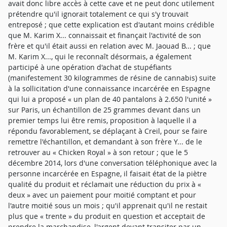
avait donc libre accès à cette cave et ne peut donc utilement
prétendre qu'il ignorait totalement ce qui s'y trouvait
entreposé ; que cette explication est d'autant moins crédible
que M. Karim X... connaissait et finançait l'activité de son
frère et qu'il était aussi en relation avec M. Jaouad B... ; que
M. Karim X..., qui le reconnaît désormais, a également
participé à une opération d'achat de stupéfiants
(manifestement 30 kilogrammes de résine de cannabis) suite
à la sollicitation d'une connaissance incarcérée en Espagne
qui lui a proposé « un plan de 40 pantalons à 2.650 l'unité »
sur Paris, un échantillon de 25 grammes devant dans un
premier temps lui être remis, proposition à laquelle il a
répondu favorablement, se déplaçant à Creil, pour se faire
remettre l'échantillon, et demandant à son frère Y... de le
retrouver au « Chicken Royal » à son retour ; que le 5
décembre 2014, lors d'une conversation téléphonique avec la
personne incarcérée en Espagne, il faisait état de la piètre
qualité du produit et réclamait une réduction du prix à «
deux » avec un paiement pour moitié comptant et pour
l'autre moitié sous un mois ; qu'il apprenait qu'il ne restait
plus que « trente » du produit en question et acceptait de
prendre la marchandise, l'argent devant transiter par un