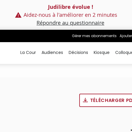
Judilibre évolue !
Aidez-nous à l'améliorer en 2 minutes
Répondre au questionnaire
Gérer mes abonnements
Ajouter
La Cour
Audiences
Décisions
Kiosque
Colloqu
TÉLÉCHARGER P