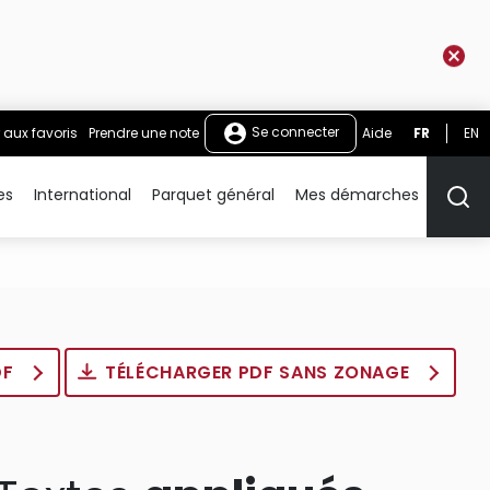
Se connecter
 aux favoris
Prendre une note
Aide
FR
EN
es
International
Parquet général
Mes démarches
Rech
DF
TÉLÉCHARGER PDF SANS ZONAGE