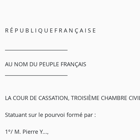
R É P U B L I Q U E F R A N Ç A I S E
_________________________
AU NOM DU PEUPLE FRANÇAIS
_________________________
LA COUR DE CASSATION, TROISIÈME CHAMBRE CIVILE, 
Statuant sur le pourvoi formé par :
1°/ M. Pierre Y...,