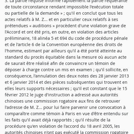
3. La partie requise informe rapidement la partie requérante
de toute circonstance rendant impossible l'exécution totale
ou partielle de la demande » ; qu'il en conclut que tous les
actes relatifs à M. Z... et en particulier ceux relatifs à ses
prétendues « auditions » procèdent d'une violation grave de
l'Accord et ont été pris, en outre, en violation des articles
préliminaire, 18 alinéa 5 et 694 du code de procédure pénale
et de l'article 6 de la Convention européenne des droits de
l'homme, estimant par ailleurs qu'il a été porté atteinte au
standard du procès équitable dans la mesure où aucun acte
de saurait être réalisé afin de convaincre un témoin de
déposer à charge contre un mis en examen ; qu'il sollicite, en
conséquence, l'annulation des deux notes des 28 janvier 2013
et 6 janvier 2014 et des pièces subséquentes qui trouvent en
elles leurs supports nécessaires ; qu'il est constant que le 15
février 2012 le juge d'instruction a adressé aux autorités
chinoises une commission rogatoire aux fins de retrouver
l'adresse de M. Z... pour lui faire parvenir une convocation à
comparaître comme témoin à Paris en vue d'être entendu sur
les faits qu'il avait déjà rapportés ; qu'il résulte de la
procédure qu'en violation de l'accord du 18 avril 2005, les
autorités chinoises n'ont pas exécuté la commission rogatoire