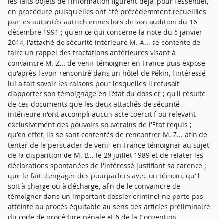
les faits objets de l'information figurent déjà, pour l'essentiel,
en procédure puisqu'elles ont été précédemment recueillies
par les autorités autrichiennes lors de son audition du 16
décembre 1991 ; qu'en ce qui concerne la note du 6 janvier
2014, l'attaché de sécurité intérieure M. A... se contente de
faire un rappel des tractations antérieures visant à
convaincre M. Z... de venir témoigner en France puis expose
qu'après l'avoir rencontré dans un hôtel de Pékin, l'intéressé
lui a fait savoir les raisons pour lesquelles il refusait
d'apporter son témoignage en l'état du dossier ; qu'il résulte
de ces documents que les deux attachés de sécurité
intérieure n'ont accompli aucun acte coercitif ou relevant
exclusivement des pouvoirs souverains de l'Etat requis ;
qu'en effet, ils se sont contentés de rencontrer M. Z... afin de
tenter de le persuader de venir en France témoigner au sujet
de la disparition de M. B... le 29 juillet 1989 et de relater les
déclarations spontanées de l'intéressé justifiant sa carence ;
que le fait d'engager des pourparlers avec un témoin, qu'il
soit à charge ou à décharge, afin de le convaincre de
témoigner dans un important dossier criminel ne porte pas
atteinte au procès équitable au sens des articles préliminaire
du code de procédure pénale et 6 de la Convention