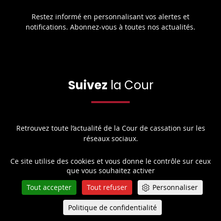
Restez informé en personnalisant vos alertes et
notifications. Abonnez-vous à toutes nos actualités.
Suivez
la Cour
Retrouvez toute l’actualité de la Cour de cassation sur les
réseaux sociaux.
Ce site utilise des cookies et vous donne le contrôle sur ceux
que vous souhaitez activer
Share
Share
Share
Share
Sha
Share
Tout accepter
Tout refuser
Personnaliser
on
on
on
on
on
on
Facebook
X
Youtube
LinkedIn
Instagram
Blue
Politique de confidentialité
Queue-Fair
Menu