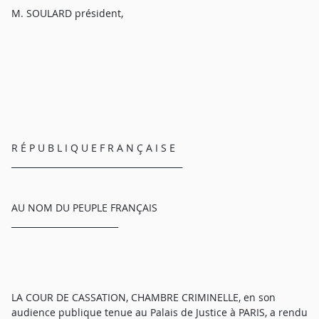
M. SOULARD président,
R É P U B L I Q U E F R A N Ç A I S E
________________________________________
AU NOM DU PEUPLE FRANÇAIS
_________________________
LA COUR DE CASSATION, CHAMBRE CRIMINELLE, en son
audience publique tenue au Palais de Justice à PARIS, a rendu