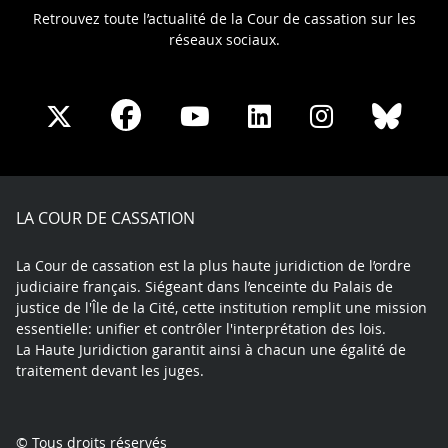
Retrouvez toute l’actualité de la Cour de cassation sur les
réseaux sociaux.
Share
Share
Share
Share
Sha
Share
on
on
on
on
on
on
Facebook
X
Youtube
LinkedIn
Instagram
Blue
play
LA COUR DE CASSATION
La Cour de cassation est la plus haute juridiction de l’ordre
judiciaire français. Siégeant dans l’enceinte du Palais de
justice de l'Île de la Cité, cette institution remplit une mission
essentielle: unifier et contrôler l'interprétation des lois.
La Haute Juridiction garantit ainsi à chacun une égalité de
traitement devant les juges.
© Tous droits réservés