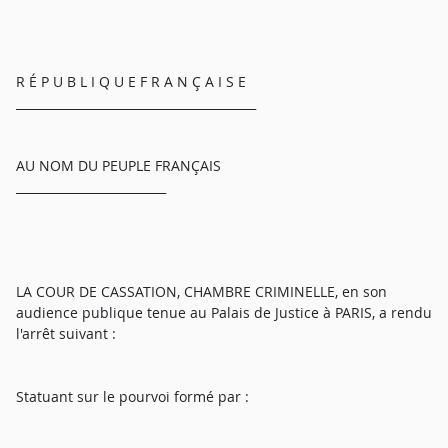
R É P U B L I Q U E F R A N Ç A I S E
________________________________________
AU NOM DU PEUPLE FRANÇAIS
_________________________
LA COUR DE CASSATION, CHAMBRE CRIMINELLE, en son
audience publique tenue au Palais de Justice à PARIS, a rendu
l'arrêt suivant :
Statuant sur le pourvoi formé par :