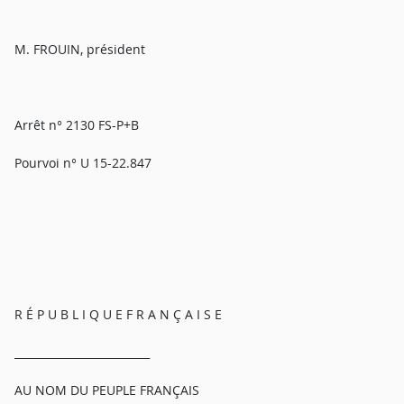
M. FROUIN, président
Arrêt n° 2130 FS-P+B
Pourvoi n° U 15-22.847
R É P U B L I Q U E F R A N Ç A I S E
_________________________
AU NOM DU PEUPLE FRANÇAIS