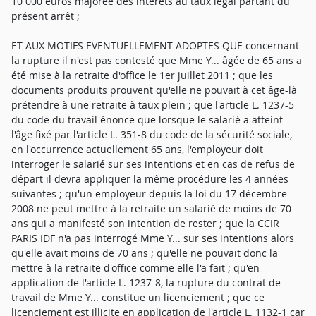
10 000 euros majorée des intérêts au taux légal partant du
présent arrêt ;
ET AUX MOTIFS EVENTUELLEMENT ADOPTES QUE concernant
la rupture il n'est pas contesté que Mme Y... âgée de 65 ans a
été mise à la retraite d'office le 1er juillet 2011 ; que les
documents produits prouvent qu'elle ne pouvait à cet âge-là
prétendre à une retraite à taux plein ; que l'article L. 1237-5
du code du travail énonce que lorsque le salarié a atteint
l'âge fixé par l'article L. 351-8 du code de la sécurité sociale,
en l'occurrence actuellement 65 ans, l'employeur doit
interroger le salarié sur ses intentions et en cas de refus de
départ il devra appliquer la même procédure les 4 années
suivantes ; qu'un employeur depuis la loi du 17 décembre
2008 ne peut mettre à la retraite un salarié de moins de 70
ans qui a manifesté son intention de rester ; que la CCIR
PARIS IDF n'a pas interrogé Mme Y... sur ses intentions alors
qu'elle avait moins de 70 ans ; qu'elle ne pouvait donc la
mettre à la retraite d'office comme elle l'a fait ; qu'en
application de l'article L. 1237-8, la rupture du contrat de
travail de Mme Y... constitue un licenciement ; que ce
licenciement est illicite en application de l'article L. 1132-1 car