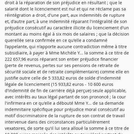
droit à la réparation de son préjudice en résultant ; que le
salarié dont le licenciement est nul et qui ne réclame pas sa
réintégration a droit, d'une part, aux indemnités de rupture
et, d'autre part, à une indemnité réparant l'intégralité de son
préjudice consécutif au caractère illicite du licenciement d'un
montant au moins égal à six mois de salaires ; que la décision
querellée sera confirmée en ce qu'elle a condamné
l'appelante, qui n'apporte aucune contradiction même à titre
subsidiaire, à payer à Mme Michèle Y... la somme à ce titre de
222 657,96 euros réparant son entier préjudice financier
(perte de revenus, pertes sur ses pensions de retraite de
sécurité sociale et de retraite complémentaire) comme elle en
justifie outre celle de 5 333,82 euros de solde d'indemnité
légale de licenciement (15 933,82 euros - 10 600 euros
d'indemnité de fin de carrière déjà perçue) seule applicable,
avec intérêts au taux légal partant de son prononcé ; la cour
l'infirmera en ce qu'elle a débouté Mme Y... de sa demande
indemnitaire spécifique pour préjudice moral consécutif au
motif discriminatoire de la rupture de son contrat de travail
intervenue dans des circonstances particulièrement
vexatoires, de sorte qu'il lui sera alloué la somme à ce titre de