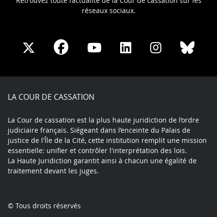
Retrouvez toute l’actualité de la Cour de cassation sur les
réseaux sociaux.
Share
Share
Share
Share
Sha
Share
on
on
on
on
on
on
Facebook
X
Youtube
LinkedIn
Instagram
Blue
play
LA COUR DE CASSATION
La Cour de cassation est la plus haute juridiction de l’ordre
judiciaire français. Siégeant dans l’enceinte du Palais de
justice de l'Île de la Cité, cette institution remplit une mission
essentielle: unifier et contrôler l'interprétation des lois.
La Haute Juridiction garantit ainsi à chacun une égalité de
traitement devant les juges.
© Tous droits réservés