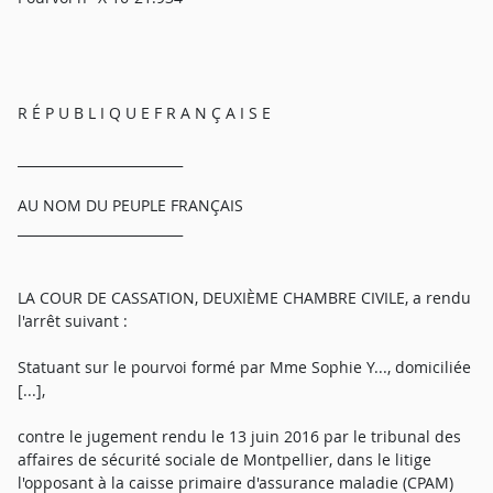
R É P U B L I Q U E F R A N Ç A I S E
_________________________
AU NOM DU PEUPLE FRANÇAIS
_________________________
LA COUR DE CASSATION, DEUXIÈME CHAMBRE CIVILE, a rendu
l'arrêt suivant :
Statuant sur le pourvoi formé par Mme Sophie Y..., domiciliée
[...],
contre le jugement rendu le 13 juin 2016 par le tribunal des
affaires de sécurité sociale de Montpellier, dans le litige
l'opposant à la caisse primaire d'assurance maladie (CPAM)