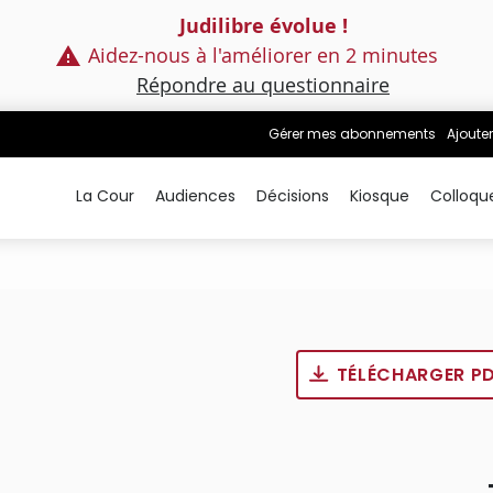
Judilibre évolue !
Aidez-nous à l'améliorer en 2 minutes
Répondre au questionnaire
Gérer mes abonnements
Ajouter
La Cour
Audiences
Décisions
Kiosque
Colloqu
TÉLÉCHARGER P