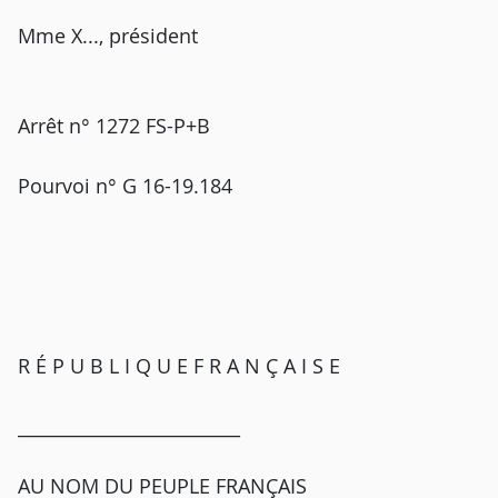
Mme X..., président
Arrêt n° 1272 FS-P+B
Pourvoi n° G 16-19.184
R É P U B L I Q U E F R A N Ç A I S E
_________________________
AU NOM DU PEUPLE FRANÇAIS