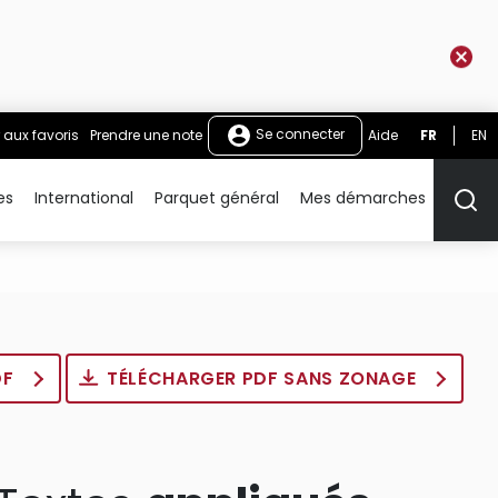
Se connecter
 aux favoris
Prendre une note
Aide
FR
EN
es
International
Parquet général
Mes démarches
Rech
DF
TÉLÉCHARGER PDF SANS ZONAGE