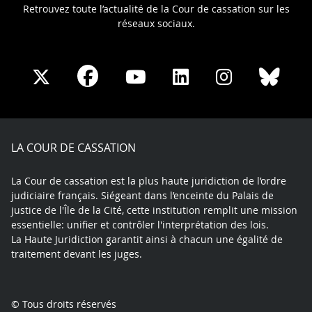
Retrouvez toute l’actualité de la Cour de cassation sur les
réseaux sociaux.
Share
Share
Share
Share
Sha
Share
on
on
on
on
on
on
Facebook
X
Youtube
LinkedIn
Instagram
Blue
play
LA COUR DE CASSATION
La Cour de cassation est la plus haute juridiction de l’ordre
judiciaire français. Siégeant dans l’enceinte du Palais de
justice de l'Île de la Cité, cette institution remplit une mission
essentielle: unifier et contrôler l'interprétation des lois.
La Haute Juridiction garantit ainsi à chacun une égalité de
traitement devant les juges.
© Tous droits réservés