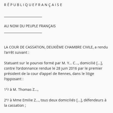
R É P U B L I Q U E F R A N Ç A I S E
_________________________
AU NOM DU PEUPLE FRANÇAIS
_________________________
LA COUR DE CASSATION, DEUXIÈME CHAMBRE CIVILE, a rendu
l'arrêt suivant :
Statuant sur le pourvoi formé par M. Y... C..., domicilié [...],
contre l'ordonnance rendue le 28 juin 2016 par le premier
président de la cour d'appel de Rennes, dans le litige
l'opposant :
1°/ à M. Thomas Z...,
2°/ à Mme Emilie Z..., tous deux domiciliés [...], défendeurs à
la cassation ;