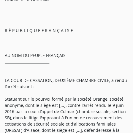
R É P U B L I Q U E F R A N Ç A I S E
_________________________
AU NOM DU PEUPLE FRANÇAIS
_________________________
LA COUR DE CASSATION, DEUXIÈME CHAMBRE CIVILE, a rendu
l'arrêt suivant :
Statuant sur le pourvoi formé par la société Orange, société
anonyme, dont le siège est [...], contre l'arrêt rendu le 9 juin
2016 par la cour d'appel de Colmar (chambre sociale, section
SB), dans le litige l'opposant à l'union de recouvrement des
cotisations de sécurité sociale et d'allocations familiales
(URSSAF) d'Alsace, dont le siège est [...], défenderesse à la