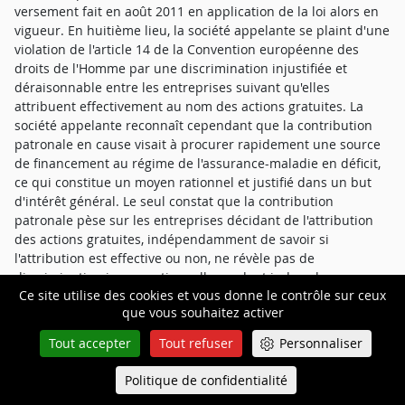
versement fait en août 2011 en application de la loi alors en
vigueur. En huitième lieu, la société appelante se plaint d'une
violation de l'article 14 de la Convention européenne des
droits de l'Homme par une discrimination injustifiée et
déraisonnable entre les entreprises suivant qu'elles
attribuent effectivement au nom des actions gratuites. La
société appelante reconnaît cependant que la contribution
patronale en cause visait à procurer rapidement une source
de financement au régime de l'assurance-maladie en déficit,
ce qui constitue un moyen rationnel et justifié dans un but
d'intérêt général. Le seul constat que la contribution
patronale pèse sur les entreprises décidant de l'attribution
des actions gratuites, indépendamment de savoir si
l'attribution est effective ou non, ne révèle pas de
discrimination inconventionnelle rendant indues les sommes
Ce site utilise des cookies et vous donne le contrôle sur ceux
versées. En neuvième et dernier lieu, la société appelante
que vous souhaitez activer
invoque deux violations du droit au respect des biens, tel que
garanti par l'article 1er du premier protocole additionnel à la
Tout accepter
Tout refuser
Personnaliser
Convention européenne des droits de l'Homme. La société
appelante se plaint d'une première atteinte fondamentale au
Politique de confidentialité
Queue-Fair
Menu
droit au respect de ses biens en ce qu'elle considère la