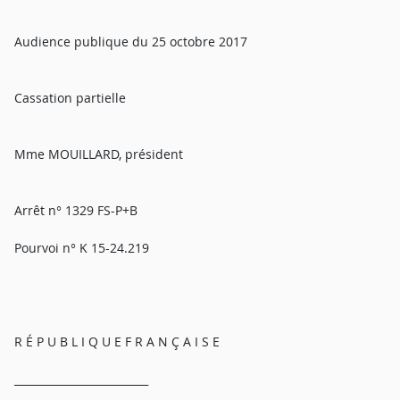
Audience publique du 25 octobre 2017
Cassation partielle
Mme MOUILLARD, président
Arrêt n° 1329 FS-P+B
Pourvoi n° K 15-24.219
R É P U B L I Q U E F R A N Ç A I S E
_________________________