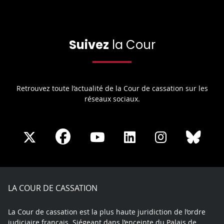
Suivez
la Cour
Retrouvez toute l’actualité de la Cour de cassation sur les
réseaux sociaux.
Share
Share
Share
Share
Sha
Share
on
on
on
on
on
on
Facebook
X
Youtube
LinkedIn
Instagram
Blue
play
LA COUR DE CASSATION
La Cour de cassation est la plus haute juridiction de l’ordre
judiciaire français. Siégeant dans l’enceinte du Palais de