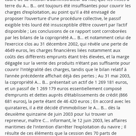
terre du A... B... ont toujours été insuffisantes pour couvrir les
charges d'exploitation, au point qu'il a été envisagé de
proposer l'ouverture d'une procédure collective, le passif
exigible très lourd été insusceptible d'être couvert par l'actif
disponible ; Les conclusions de ce rapport sont corroborées
par les bilans de la copropriété A... B... et notamment celui de
l'exercice clos au 31 décembre 2002, qui révèle une perte de
4649 euros, les charges financières liées notamment aux
coûts des différents emprunts étant très élevées, et la marge
dégagée sur la vente des produits n'étant pas suffisante pour
couvrir l'intégralité des charges, tandis que le bilan relatif à
l'année précédente affichait déjà des pertes ; Au 31 mai 2003,
la copropriété A... B... présentait un actif de 1 269 181 euros,
et un passif de 1 269 179 euros essentiellement composé
d'emprunts et dettes auprès d'établissements de crédit (866
681 euros), la perte étant de 46 420 euros ; En accord avec les
quirataires, il a été décidé d'immobiliser le A... B... dès la
deuxième quinzaine de juin 2003 pour lui trouver un
repreneur, maître C... informant, le 12 juin 2003, les affaires
maritimes de l'intention d'arrêter l'exploitation du navire ; Il
résulte de ces éléments que la cession des 70 parts de