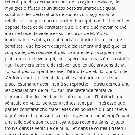
retient que des dermabrasions de la région cervicale, des
myalgies diffuses et un stress post-traumatique ; qu'au
surplus si les déclarations de son ex-compagne sont à
relativiser compte tenu du contentieux qui manifestement les
oppose, force et de constater qu'elle a indiqué n'avoir relevé
aucune trace de violences sur le corps de M. Y... au
lendemain des faits, ce qui tend à conforter les termes de ce
certificat ; que l'expert désigné a clairement indiqué que les
coups allégués n'auraient pas manqué de provoquer une
plaie du cuir chevelu qui, en l'espèce, n'a jamais été constatée
; qu'il convient encore de relever que les déclarations de M.
Y... sont peu compatibles avec l'attitude de M. B... qui loin de
s'enfuir avant l'arrivée de la police a attendu celle-ci sur
place, estimant n'avoir rien à se reprocher ; qu'au demeurant,
les déclarations de M. Y... sur une prétende tentative
d'introduction forcée dans le coffre ou dans l'habitacle du
véhicule de M. B... sont contredites, tant par l'intéressé que
par les constatations matérielles des policiers qui ont relevé
la présence de poussettes et de sièges pour bébé empêchant
une telle opération ; que n'ayant pas reconnu dans le jouet
trouvé dans le véhicule de M. B... et dans le couteau détenu
par ce dernier les armes avec lesquelles il affirme avoir été