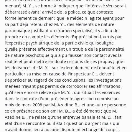
menacé, M. Y... se borne à indiquer que l'intéressé s'en serait
débarrassé avant l'arrivée de la police, ce que conteste
formellement ce dernier ; que le médecin légiste ayant pour
sa part déjà retenu chez M. Y... des éléments de nature
paranoïaque justifiant un examen spécialisé, il y a lieu de
prendre en compte les éléments d'appréciation fournis par
l'expertise psychiatrique de la partie civile qui souligne
qu'elle présente effectivement un trouble de la personnalité
de nature psychotique qui a pu fausser son contact avec la
réalité et peut mettre en doute certains de ses propos ; que
les doléances de M. Y... sur le déroulement de l'enquête et en
particulier sa mise en cause de l'inspecteur E... doivent
s'apprécier au regard de ces conclusions, les investigations
menées n'ayant pas permis de corroborer ses affirmations ;
qu'il sera encore relevé que M. Y... qui situait les violences
dans le contexte d'une précédente agression commise au
mois de mars 2008 par M. Azedine B... et une autre personne
ce en présence de son ami M. D... a été démenti ; que M.
Azedine B... ne relate qu'une entrevue banale et M. D... fait
état d'une rencontre où il était question d'argent mais qui
n'avait donné lieu à aucune dispute ni échange de coups ;