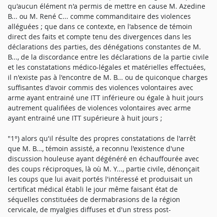
qu'aucun élément n'a permis de mettre en cause M. Azedine
B... ou M. René C... comme commanditaire des violences
alléguées ; que dans ce contexte, en l'absence de témoin
direct des faits et compte tenu des divergences dans les
déclarations des parties, des dénégations constantes de M.
B..., de la discordance entre les déclarations de la partie civile
et les constatations médico-légales et matérielles effectuées,
il n'existe pas à l'encontre de M. B... ou de quiconque charges
suffisantes d'avoir commis des violences volontaires avec
arme ayant entrainé une ITT inférieure ou égale à huit jours
autrement qualifiées de violences volontaires avec arme
ayant entrainé une ITT supérieure à huit jours ;
"1°) alors qu'il résulte des propres constatations de l'arrêt
que M. B..., témoin assisté, a reconnu l'existence d'une
discussion houleuse ayant dégénéré en échauffourée avec
des coups réciproques, là où M. Y..., partie civile, dénonçait
les coups que lui avait portés l'intéressé et produisait un
certificat médical établi le jour même faisant état de
séquelles constituées de dermabrasions de la région
cervicale, de myalgies diffuses et d'un stress post-