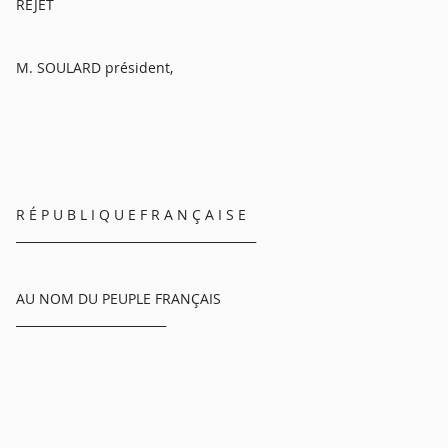
REJET
M. SOULARD président,
R É P U B L I Q U E F R A N Ç A I S E
________________________________________
AU NOM DU PEUPLE FRANÇAIS
_________________________