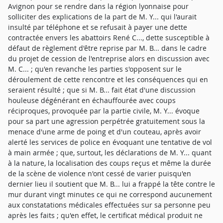
Avignon pour se rendre dans la région lyonnaise pour
solliciter des explications de la part de M. Y... qui l'aurait
insulté par téléphone et se refusait à payer une dette
contractée envers les abattoirs René C..., dette susceptible à
défaut de règlement d'être reprise par M. B... dans le cadre
du projet de cession de l'entreprise alors en discussion avec
M. C... ; qu'en revanche les parties s'opposent sur le
déroulement de cette rencontre et les conséquences qui en
seraient résulté ; que si M. B... fait état d'une discussion
houleuse dégénérant en échauffourée avec coups
réciproques, provoquée par la partie civile, M. Y... évoque
pour sa part une agression perpétrée gratuitement sous la
menace d'une arme de poing et d'un couteau, après avoir
alerté les services de police en évoquant une tentative de vol
à main armée ; que, surtout, les déclarations de M. Y... quant
à la nature, la localisation des coups reçus et même la durée
de la scène de violence n'ont cessé de varier puisqu'en
dernier lieu il soutient que M. B... lui a frappé la tête contre le
mur durant vingt minutes ce qui ne correspond aucunement
aux constatations médicales effectuées sur sa personne peu
après les faits ; qu'en effet, le certificat médical produit ne