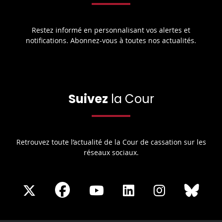
Restez informé en personnalisant vos alertes et
notifications. Abonnez-vous à toutes nos actualités.
Suivez
la Cour
Retrouvez toute l’actualité de la Cour de cassation sur les
réseaux sociaux.
Share
Share
Share
Share
Sha
Share
on
on
on
on
on
on
Facebook
X
Youtube
LinkedIn
Instagram
Blue