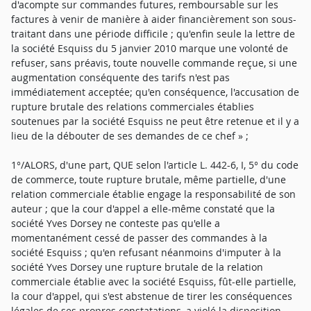
d'acompte sur commandes futures, remboursable sur les
factures à venir de manière à aider financièrement son sous-
traitant dans une période difficile ; qu'enfin seule la lettre de
la société Esquiss du 5 janvier 2010 marque une volonté de
refuser, sans préavis, toute nouvelle commande reçue, si une
augmentation conséquente des tarifs n'est pas
immédiatement acceptée; qu'en conséquence, l'accusation de
rupture brutale des relations commerciales établies
soutenues par la société Esquiss ne peut être retenue et il y a
lieu de la débouter de ses demandes de ce chef » ;
1°/ALORS, d'une part, QUE selon l'article L. 442-6, I, 5° du code
de commerce, toute rupture brutale, même partielle, d'une
relation commerciale établie engage la responsabilité de son
auteur ; que la cour d'appel a elle-même constaté que la
société Yves Dorsey ne conteste pas qu'elle a
momentanément cessé de passer des commandes à la
société Esquiss ; qu'en refusant néanmoins d'imputer à la
société Yves Dorsey une rupture brutale de la relation
commerciale établie avec la société Esquiss, fût-elle partielle,
la cour d'appel, qui s'est abstenue de tirer les conséquences
légales de ses propres constatations, a violé la disposition