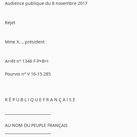
Audience publique du 8 novembre 2017
Rejet
Mme X..., président
Arrêt n° 1346 F-P+B+I
Pourvoi n° V 16-15.285
R É P U B L I Q U E F R A N Ç A I S E
_________________________
AU NOM DU PEUPLE FRANÇAIS
_________________________