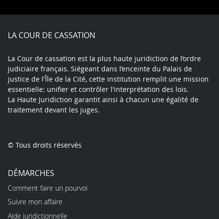
on
on
on
on
on
Facebook
X
Youtube
LinkedIn
Instagram
Blue
play
LA COUR DE CASSATION
La Cour de cassation est la plus haute juridiction de l’ordre
judiciaire français. Siégeant dans l’enceinte du Palais de
justice de l'Île de la Cité, cette institution remplit une mission
essentielle: unifier et contrôler l'interprétation des lois.
La Haute Juridiction garantit ainsi à chacun une égalité de
traitement devant les juges.
© Tous droits réservés
DÉMARCHES
Comment faire un pourvoi
Suivre mon affaire
Aide juridictionnelle