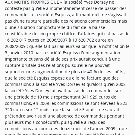
AUX MOTIFS PROPRES QUE « la société Yves Dorsey ne
conteste pas qu'elle a momentanément cessé de passer des
commandes à la société Esquiss, affirmant qu'il ne s'agissait
pas d'une rupture partielle des relations commerciales mais
d'une situation conjoncturelle du fait de la baisse
considérable de son propre chiffre d'affaires qui est passé de
16 202 017 euros en 2006/2007 à 13 620 782 euros en
2008/2009 ; qu'elle fait par ailleurs valoir que la notification le
5 janvier 2010 par la société Esquiss d'une augmentation
importante et sans délai de ses prix aurait conduit à une
rupture brutale des relations puisqu'elle ne pouvait
supporter une augmentation de plus de 40 % de ses coûts ;
que la société Esquiss expose qu'elle ne facture que des
commissions à la société Yves Dorsey et qu'alors qu'en 2008
la société Yves Dorsey luí avait passé des commandes sur
une période de 10 mois représentant 341 929 euros de
commissions, en 2009 les commissions se sont élevées à 223
720 euros sur 12 mois ; que la société Esquiss ne saurait
prétendre avoir subi une absence de commandes pendant
plusieurs mois consécutifs, puisqu'elle a reçu des
commissions au cours des douze mois de l'année 2009 ; que
par ailleurs elle ne conteste pas que la société Dorsey lui a