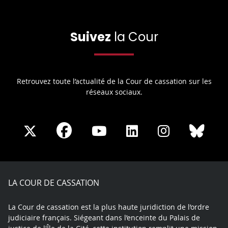
Suivez
la Cour
Retrouvez toute l’actualité de la Cour de cassation sur les
réseaux sociaux.
Share
Share
Share
Share
Sha
Share
on
on
on
on
on
on
Facebook
X
Youtube
LinkedIn
Instagram
Blue
play
LA COUR DE CASSATION
La Cour de cassation est la plus haute juridiction de l’ordre
judiciaire français. Siégeant dans l’enceinte du Palais de