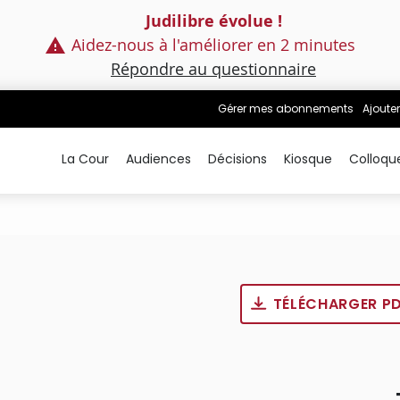
Judilibre évolue !
Aidez-nous à l'améliorer en 2 minutes
Répondre au questionnaire
Gérer mes abonnements
Ajouter
La Cour
Audiences
Décisions
Kiosque
Colloqu
TÉLÉCHARGER P