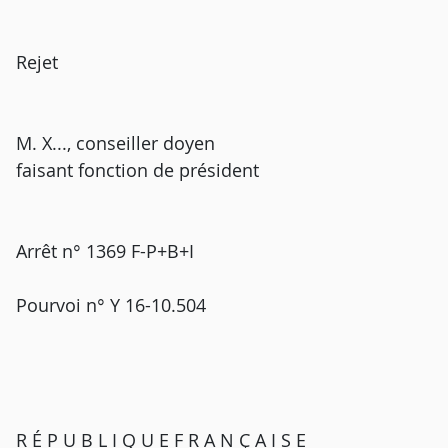
Rejet
M. X..., conseiller doyen
faisant fonction de président
Arrêt n° 1369 F-P+B+I
Pourvoi n° Y 16-10.504
R É P U B L I Q U E F R A N Ç A I S E