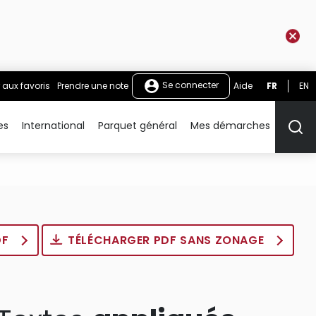
Se connecter
 aux favoris
Prendre une note
Aide
FR
EN
es
International
Parquet général
Mes démarches
Rech
DF
TÉLÉCHARGER PDF SANS ZONAGE