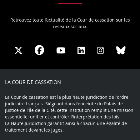
Retrouvez toute l’actualité de la Cour de cassation sur les
réseaux sociaux.
Share
Share
Share
Share
Sha
Share
on
on
on
on
on
on
Facebook
X
Youtube
LinkedIn
Instagram
Blue
play
LA COUR DE CASSATION
La Cour de cassation est la plus haute juridiction de l’ordre
judiciaire français. Siégeant dans l’enceinte du Palais de
justice de l'Île de la Cité, cette institution remplit une mission
essentielle: unifier et contrôler l'interprétation des lois.
La Haute Juridiction garantit ainsi à chacun une égalité de
traitement devant les juges.