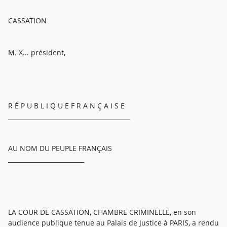
CASSATION
M. X... président,
R É P U B L I Q U E F R A N Ç A I S E
________________________________________
AU NOM DU PEUPLE FRANÇAIS
_________________________
LA COUR DE CASSATION, CHAMBRE CRIMINELLE, en son
audience publique tenue au Palais de Justice à PARIS, a rendu