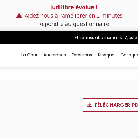
Judilibre évolue !
Aidez-nous à l'améliorer en 2 minutes
Répondre au questionnaire
Gérer mes abonnements
Ajouter
La Cour
Audiences
Décisions
Kiosque
Colloqu
TÉLÉCHARGER P