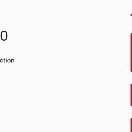
40
ction