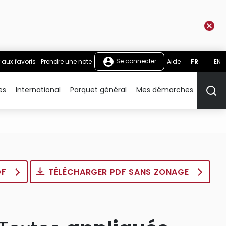
Se connecter
 aux favoris
Prendre une note
Aide
FR
EN
es
International
Parquet général
Mes démarches
Rech
DF
TÉLÉCHARGER PDF SANS ZONAGE