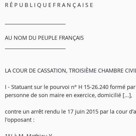
R É P U B L I Q U E F R A N Ç A I S E
_________________________
AU NOM DU PEUPLE FRANÇAIS
_________________________
LA COUR DE CASSATION, TROISIÈME CHAMBRE CIVILE, 
I - Statuant sur le pourvoi n° H 15-26.240 formé pa
personne de son maire en exercice, domicilié [...],
contre un arrêt rendu le 17 juin 2015 par la cour d'a
l'opposant :