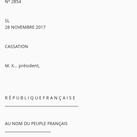
N° 2854
SL
28 NOVEMBRE 2017
CASSATION
M. X... président,
R É P U B L I Q U E F R A N Ç A I S E
________________________________________
AU NOM DU PEUPLE FRANÇAIS
_________________________