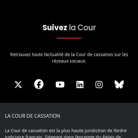
Suivez
la Cour
Retrouvez toute l’actualité de la Cour de cassation sur les
réseaux sociaux.
Share
Share
Share
Share
Sha
Share
on
on
on
on
on
on
Facebook
X
Youtube
LinkedIn
Instagram
Blue
play
LA COUR DE CASSATION
La Cour de cassation est la plus haute juridiction de l’ordre
judiciaire français. Siégeant dans l’enceinte du Palais de