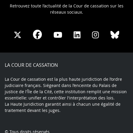
Retrouvez toute l’actualité de la Cour de cassation sur les
réseaux sociaux.
Share
Share
Share
Share
Sha
Share
on
on
on
on
on
on
Facebook
X
Youtube
LinkedIn
Instagram
Blue
play
LA COUR DE CASSATION
La Cour de cassation est la plus haute juridiction de l’ordre
judiciaire français. Siégeant dans l’enceinte du Palais de
justice de l'Île de la Cité, cette institution remplit une mission
essentielle: unifier et contrôler l'interprétation des lois.
La Haute Juridiction garantit ainsi à chacun une égalité de
traitement devant les juges.
© Tous droits réservés