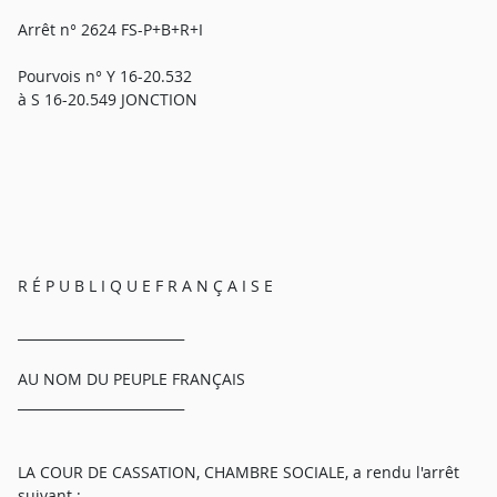
Arrêt n° 2624 FS-P+B+R+I
Pourvois n° Y 16-20.532
à S 16-20.549 JONCTION
R É P U B L I Q U E F R A N Ç A I S E
_________________________
AU NOM DU PEUPLE FRANÇAIS
_________________________
LA COUR DE CASSATION, CHAMBRE SOCIALE, a rendu l'arrêt
suivant :