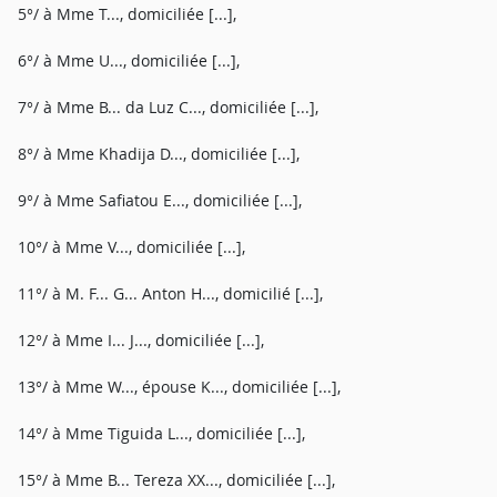
5°/ à Mme T..., domiciliée [...],
6°/ à Mme U..., domiciliée [...],
7°/ à Mme B... da Luz C..., domiciliée [...],
8°/ à Mme Khadija D..., domiciliée [...],
9°/ à Mme Safiatou E..., domiciliée [...],
10°/ à Mme V..., domiciliée [...],
11°/ à M. F... G... Anton H..., domicilié [...],
12°/ à Mme I... J..., domiciliée [...],
13°/ à Mme W..., épouse K..., domiciliée [...],
14°/ à Mme Tiguida L..., domiciliée [...],
15°/ à Mme B... Tereza XX..., domiciliée [...],