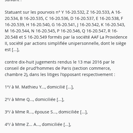
Statuant sur les pourvois n° Y 16-20.532, Z 16-20.533, A 16-
20.534, B 16-20.535, C 16-20.536, D 16-20.537, E 16-20.538, F
16-20.539, H 16-20.540, G 16-20.541, J 16-20.542, K 16-20.543,
M 16-20.544, N 16-20.545, P 16-20.546, Q 16-20.547, R 16-
20.548 et S 16-20.549 formés par la société AAF La Providence
II, société par actions simplifiée unipersonnelle, dont le siège
est [...],
contre dix-huit jugements rendus le 13 mai 2016 par le
conseil de prud'hommes de Paris (section commerce,
chambre 2), dans les litiges l'opposant respectivement :
1°/ à M. Mathieu Y..., domicilié [...],
2°/ à Mme Q..., domiciliée [...],
3°/ à Mme R..., épouse S..., domiciliée [...],
4°/ à Mme Z... A..., domiciliée [...],