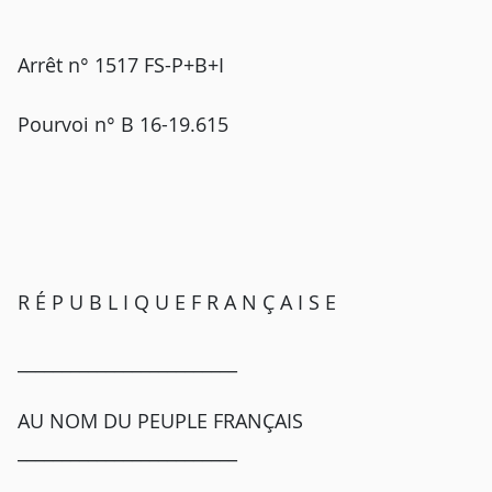
Arrêt n° 1517 FS-P+B+I
Pourvoi n° B 16-19.615
R É P U B L I Q U E F R A N Ç A I S E
_________________________
AU NOM DU PEUPLE FRANÇAIS
_________________________