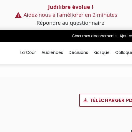
Judilibre évolue !
Aidez-nous à l'améliorer en 2 minutes
Répondre au questionnaire
Gérer mes abonnements
Ajouter
La Cour
Audiences
Décisions
Kiosque
Colloqu
TÉLÉCHARGER P