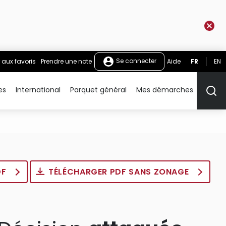
Se connecter
 aux favoris
Prendre une note
Aide
FR
EN
es
International
Parquet général
Mes démarches
Rech
DF
TÉLÉCHARGER PDF SANS ZONAGE